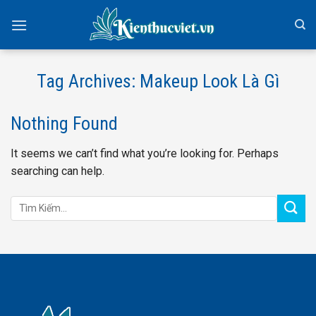
Skip
to
content
Tag Archives:
Makeup Look Là Gì
Nothing Found
It seems we can’t find what you’re looking for. Perhaps
searching can help.