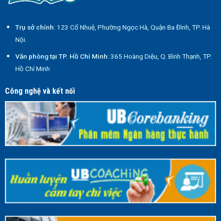
Trụ sở chính
: 123 Cổ Nhuệ, Phường Ngọc Hà, Quận Ba Đình, TP. Hà
Nội.
Văn phòng tại TP. Hồ Chí Minh
: 365 Hoàng Diệu, Q. Bình Thạnh, TP.
Hồ Chí Minh
Công nghệ và kết nối