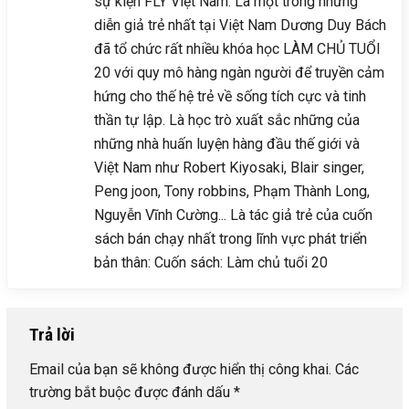
sự kiện FLY Việt Nam. Là một trong những
diễn giả trẻ nhất tại Việt Nam Dương Duy Bách
đã tổ chức rất nhiều khóa học LÀM CHỦ TUỔI
20 với quy mô hàng ngàn người để truyền cảm
hứng cho thế hệ trẻ về sống tích cực và tinh
thần tự lập. Là học trò xuất sắc những của
những nhà huấn luyện hàng đầu thế giới và
Việt Nam như Robert Kiyosaki , Blair singer,
Peng joon, Tony robbins, Phạm Thành Long,
Nguyễn Vĩnh Cường... Là tác giả trẻ của cuốn
sách bán chạy nhất trong lĩnh vực phát triển
bản thân: Cuốn sách: Làm chủ tuổi 20
Trả lời
Email của bạn sẽ không được hiển thị công khai.
Các
trường bắt buộc được đánh dấu
*