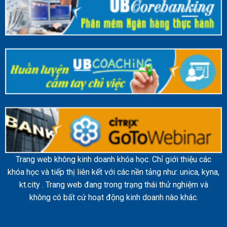
Trang web không kinh doanh khóa học. Chỉ giới thiệu các
khóa học và tiếp thị liên kết với các nền tảng như: unica, kyna,
kt.city . Trang web đang trong trạng thái thử nghiệm và
không có bất cứ hoạt động kinh doanh nào khác.