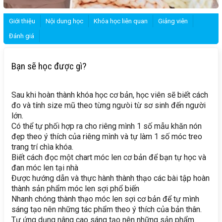
Giới thiệu
Nội dung học
Khóa học liên quan
Giảng viên
Đánh giá
Bạn sẽ học được gì?
Sau khi hoàn thành khóa học cơ bản, học viên sẽ biết cách
đo và tính size mũ theo từng ngưòi từ sơ sinh đến người
lớn.
Có thể tự phối hợp ra cho riêng mình 1 số mẫu khăn nón
đẹp theo ý thích của riêng mình và tự làm 1 số móc treo
trang trí chìa khóa.
Biết cách đọc một chart móc len cơ bản để bạn tự học và
đan móc len tại nhà
Được hướng dẫn và thực hành thành thạo các bài tập hoàn
thành sản phẩm móc len sợi phổ biến
Nhanh chóng thành thạo móc len sợi cơ bản để tự mình
sáng tạo nên những tác phẩm theo ý thích của bản thân.
Tự ứng dụng nâng cao sáng tạo nên những sản phẩm