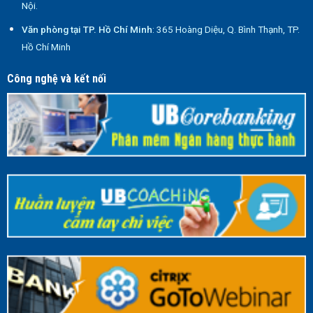
Nội.
Văn phòng tại TP. Hồ Chí Minh
: 365 Hoàng Diệu, Q. Bình Thạnh, TP.
Hồ Chí Minh
Công nghệ và kết nối