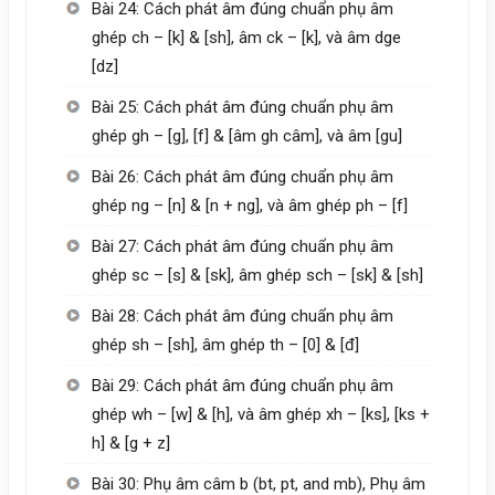
Bài 24: Cách phát âm đúng chuẩn phụ âm
ghép ch – [k] & [sh], âm ck – [k], và âm dge
[dz]
Bài 25: Cách phát âm đúng chuẩn phụ âm
ghép gh – [g], [f] & [âm gh câm], và âm [gu]
Bài 26: Cách phát âm đúng chuẩn phụ âm
ghép ng – [n] & [n + ng], và âm ghép ph – [f]
Bài 27: Cách phát âm đúng chuẩn phụ âm
ghép sc – [s] & [sk], âm ghép sch – [sk] & [sh]
Bài 28: Cách phát âm đúng chuẩn phụ âm
ghép sh – [sh], âm ghép th – [0] & [đ]
Bài 29: Cách phát âm đúng chuẩn phụ âm
ghép wh – [w] & [h], và âm ghép xh – [ks], [ks +
h] & [g + z]
Bài 30: Phụ âm câm b (bt, pt, and mb), Phụ âm