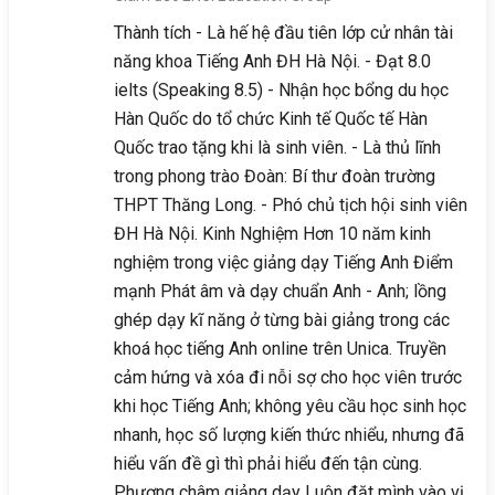
Thành tích - Là hế hệ đầu tiên lớp cử nhân tài
năng khoa Tiếng Anh ĐH Hà Nội. - Đạt 8.0
ielts (Speaking 8.5) - Nhận học bổng du học
Hàn Quốc do tổ chức Kinh tế Quốc tế Hàn
Quốc trao tặng khi là sinh viên. - Là thủ lĩnh
trong phong trào Đoàn: Bí thư đoàn trường
THPT Thăng Long. - Phó chủ tịch hội sinh viên
ĐH Hà Nội. Kinh Nghiệm Hơn 10 năm kinh
nghiệm trong việc giảng dạy Tiếng Anh Điểm
mạnh Phát âm và dạy chuẩn Anh - Anh; lồng
ghép dạy kĩ năng ở từng bài giảng trong các
khoá học tiếng Anh online trên Unica. Truyền
cảm hứng và xóa đi nỗi sợ cho học viên trước
khi học Tiếng Anh; không yêu cầu học sinh học
nhanh, học số lượng kiến thức nhiểu, nhưng đã
hiểu vấn đề gì thì phải hiểu đến tận cùng.
Phương châm giảng dạy Luôn đặt mình vào vị