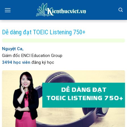
Skip
to
content
Dễ dàng đạt TOEIC Listening 750+
Nguyệt Ca,
Giám đốc ENCI Education Group
3494 học viên
đăng ký học