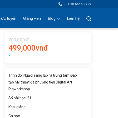
091.60.5555.9999
rực tuyến
Giảng viên
Blog
Liên hệ
700,000 đ
499,000vnđ
*
Trình độ: Người sáng lập ra trung tâm Đào
tạo Mỹ thuật đa phương tiện Digital Art
Pigworkshop
Số bài học: 21
Khai giảng:
Ca học: