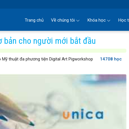
Trang chủ
Về chúng tôi
Khóa học
Học t
ơ bản cho người mới bắt đầu
 Mỹ thuật đa phương tiện Digital Art Pigworkshop
14708 học