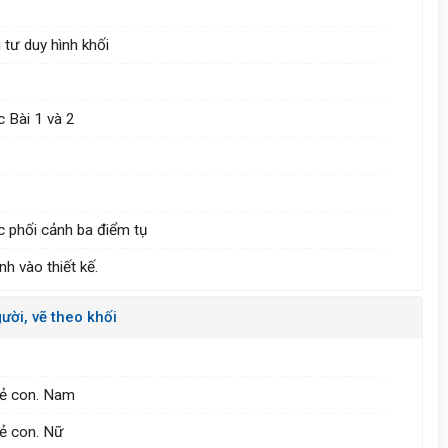
u tư duy hình khối
c Bài 1 và 2
ức phối cảnh ba điểm tụ
nh vào thiết kế.
ười, vẽ theo khối
trẻ con. Nam
rẻ con. Nữ