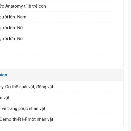
hức Anatomy tỉ lệ trẻ con
người lớn. Nam
gười lớn. Nữ
gười lớn. Nữ
sign
y. Cơ thể quái vật, động vật…
ân vật
u về trang phục nhân vật
+ Demo thiết kế một nhân vật