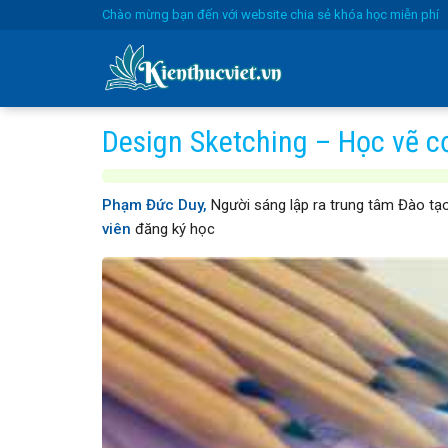
Skip
Chào mừng bạn đến với website chia sẻ khóa học miễn phí
to
content
Design Sketching – Học vẽ c
Phạm Đức Duy,
Người sáng lập ra trung tâm Đào tạo
viên
đăng ký học