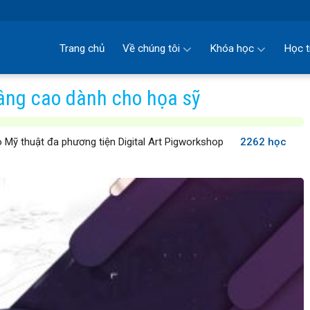
Trang chủ
Về chúng tôi
Khóa học
Học t
âng cao dành cho họa sỹ
 Mỹ thuật đa phương tiện Digital Art Pigworkshop
2262 học