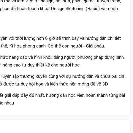
mê và làm việc tới design, hội họa, phim, game, truyện tranh,
ững bạn đã hoàn thành khóa Design Sketching (Basic) và muốn
ến với thời lượng hơn 8 giờ sẽ trình bày và hướng dẫn chi tiết
thể, Kí họa phong cảnh, Cơ thể con người - Giải phẫu.
hức nâng cao về hình khối, dáng người, phương pháp dựng hình,
ời nâng cao tư duy thiết kế cho người học
luyện tập thường xuyên cùng với sự hướng dẫn và chữa bài chi
. Có được tư duy hội họa và kiến thức nền móng để vẽ 3D.
t giải đáp đầy đủ nhất, hướng dẫn học viên hoàn thành từng bài
ác nhau