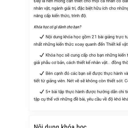
Đây là nền móng cần thiết cho mọi cá nhân có đam 
nhân vật, ngành giải trí, đặc biệt hữu ích cho nh
nâng cấp kiến thức, trình độ.
Khóa học có gì dành cho bạn?
Nội dung khóa học gồm 21 bài giảng trực tuy
nhất những kiến thức xoay quanh đến Thiết kế vật 
Khóa học sẽ cung cấp cho bạn những kiến t
giải phẫu cơ bản, cách thiết kế nhân vật… đồng th
Bên cạnh đó các bạn sẽ được thực hành và 
tiết từ giảng viên. Nét vẽ sẽ không còn thiết sót
5+ bài tập thực hành được hướng dẫn chi tiế
tập cụ thể với những đề bài, yêu cầu về độ khó kh
Nội dung khóa học