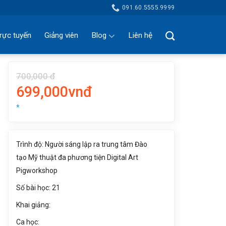
091.60.5555.9999
rực tuyến
Giảng viên
Blog
Liên hệ
700,000 đ
699,000vnđ
*
Trình độ: Người sáng lập ra trung tâm Đào
tạo Mỹ thuật đa phương tiện Digital Art
Pigworkshop
Số bài học: 21
Khai giảng:
Ca học: