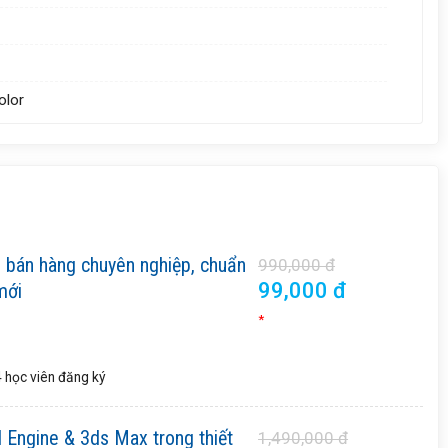
olor
e bán hàng chuyên nghiệp, chuẩn
990,000 đ
99,000 đ
mới
*
 học viên
đăng ký
 Engine & 3ds Max trong thiết
1,490,000 đ