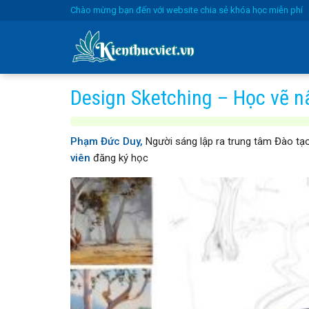
Skip
Chào mừng bạn đến với website chia sẻ khóa học miễn phí
to
content
Design Sketching – Học vẽ n
Phạm Đức Duy,
Người sáng lập ra trung tâm Đào tạo
viên
đăng ký học