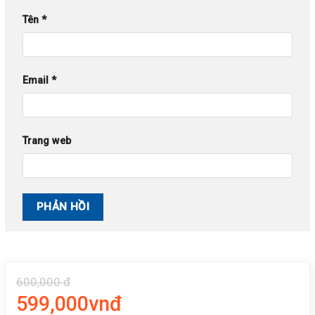
Tên
*
Email
*
Trang web
600,000 đ
599,000vnđ