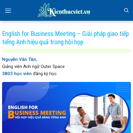
Skip
to
content
English for Business Meeting – Giải pháp giao tiếp
tiếng Anh hiệu quả trong hội họp
Nguyễn Văn Tân,
Giảng viên Anh ngữ Outer Space
3803 học viên
đăng ký học