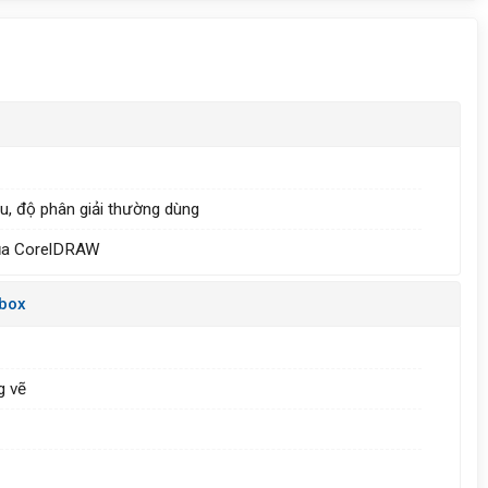
àu, độ phân giải thường dùng
 của CorelDRAW
lbox
g vẽ