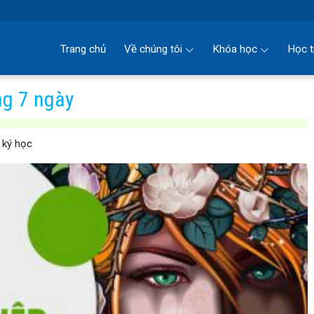
Trang chủ
Về chúng tôi
Khóa học
Học t
ng 7 ngày
 ký học