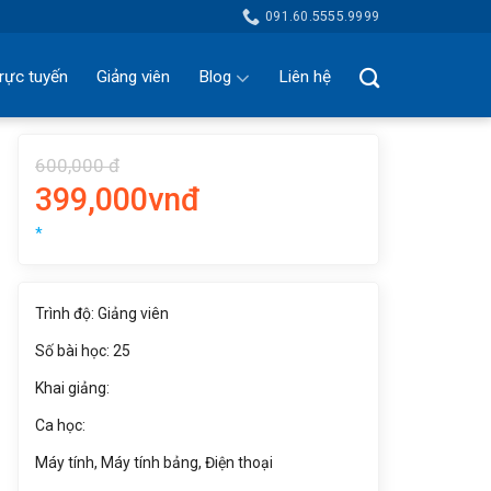
091.60.5555.9999
rực tuyến
Giảng viên
Blog
Liên hệ
600,000 đ
399,000vnđ
*
Trình độ: Giảng viên
Số bài học: 25
Khai giảng:
Ca học:
Máy tính, Máy tính bảng, Điện thoại