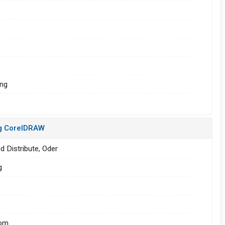
ứng
ong CorelDRAW
d Distribute, Oder
g
rom