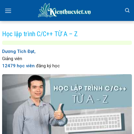
Skip
to
content
Học lập trình C/C++ TỪ A – Z
Dương Tích Đạt,
Giảng viên
12479 học viên
đăng ký học