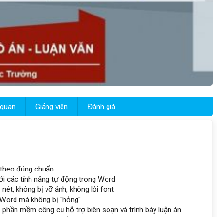
 quan
Giảng viên
Đánh giá
 theo đúng chuẩn
 với các tính năng tự động trong Word
ét, không bị vỡ ảnh, không lỗi font
 Word mà không bị "hỏng"
c phần mềm công cụ hỗ trợ biên soạn và trình bày luận án