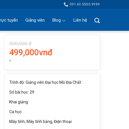
091.60.5555.9999
rực tuyến
Giảng viên
Blog
Liên hệ
500,000 đ
499,000vnđ
*
Trình độ: Giảng viên Đại học Mỏ Địa Chất
Số bài học: 29
Khai giảng:
Ca học:
Máy tính, Máy tính bảng, Điện thoại