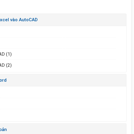
 Excel vào AutoCAD
AD (1)
AD (2)
ord
 bản