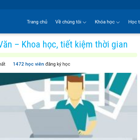
Trang chủ
Về chúng tôi
Khóa học
Học t
ăn – Khoa học, tiết kiệm thời gian
hất
1472 học viên
đăng ký học