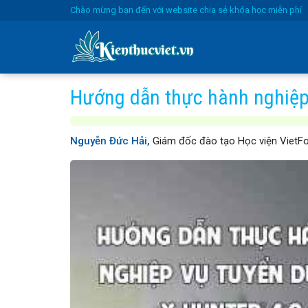
Skip
Chào mừng bạn đến với website chia sẻ khóa học miễn phí
to
content
Hướng dẫn thực hành nghiệp 
Nguyễn Đức Hải,
Giám đốc đào tạo Học viện VietF