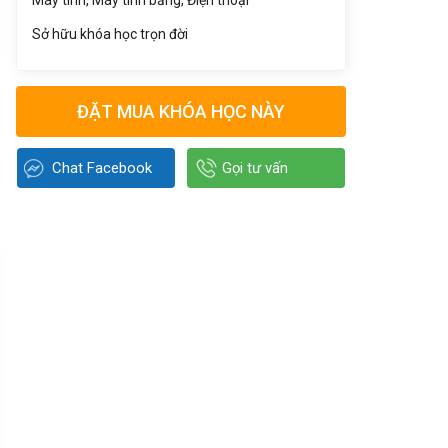
Máy tính, Máy tính bảng, Điện thoại
Sở hữu khóa học trọn đời
ĐẶT MUA KHÓA HỌC NÀY
Chat Facebook
Gọi tư vấn