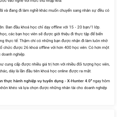
bước vào nghề với mức thu nhập khá.
đã và đang đi làm nghề khác muốn chuyển sang nhân sự đều có
ền. Ban đầu khoá học chỉ dạy offline với 15 - 20 bạn/1 lớp.
học, các bạn học viên sẽ được giới thiệu đi thực tập để biến
ng thực tế. Thậm chí có những bạn được nhận đi làm luôn nhờ
ã tổ chức được 26 khoá offline với hơn 400 học viên. Có hơn một
c doanh nghiệp.
ư cung cấp được nhiều giá trị hơn với nhiều đối tượng học viên,
ác, dây là lần đầu tiên khoá học online được ra mắt.
n thực hành nghiệp vụ tuyển dụng - X-Hunter 4.0"
ngay hôm
 khôn khéo và lựa chọn được những nhân tài cho doanh nghiệp