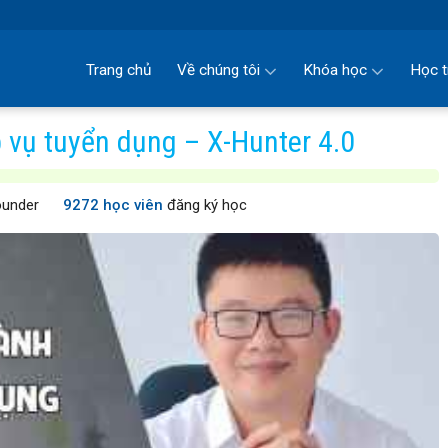
Trang chủ
Về chúng tôi
Khóa học
Học t
vụ tuyển dụng – X-Hunter 4.0
ounder
9272 học viên
đăng ký học