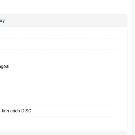
ây
ngoại
m tính cách DISC