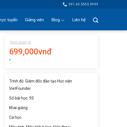
091.60.5555.9999
rực tuyến
Giảng viên
Blog
Liên hệ
700,000 đ
699,000vnđ
*
Trình độ: Giám đốc đào tạo Học viện
VietFounder
Số bài học: 93
Khai giảng:
Ca học: