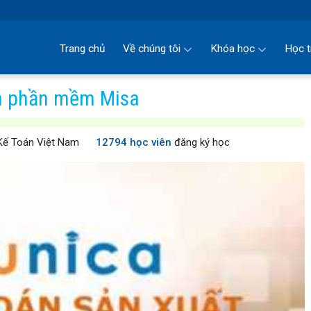
Trang chủ
Về chúng tôi
Khóa học
Học t
rên phần mềm Misa
Kế Toán Việt Nam
12794 học viên
đăng ký học