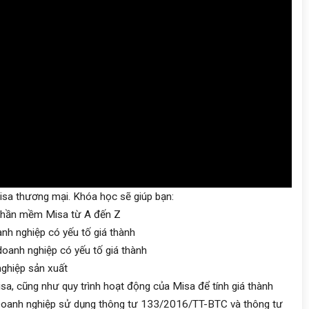
isa thương mại. Khóa học sẽ giúp bạn:
n phần mềm Misa từ A đến Z
anh nghiệp có yếu tố giá thành
doanh nghiệp có yếu tố giá thành
 nghiệp sản xuất
sa, cũng như quy trình hoạt động của Misa để tính giá thành
g Doanh nghiệp sử dụng thông tư 133/2016/TT-BTC và thông tư