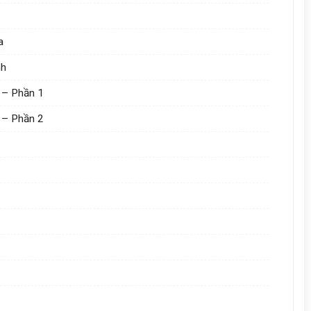
a
nh
h – Phần 1
h – Phần 2