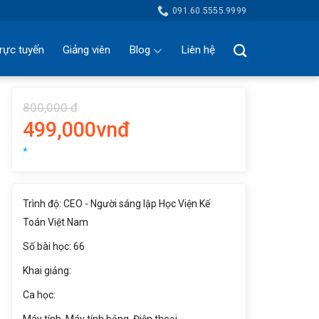
091.60.5555.9999
rực tuyến
Giảng viên
Blog
Liên hệ
800,000 đ
499,000vnđ
*
Trình độ: CEO - Người sáng lập Học Viện Kế
Toán Việt Nam
Số bài học: 66
Khai giảng:
Ca học: