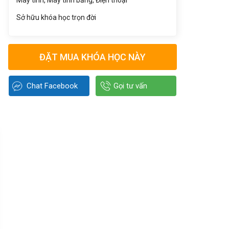
Máy tính, Máy tính bảng, Điện thoại
Sở hữu khóa học trọn đời
ĐẶT MUA KHÓA HỌC NÀY
Chat Facebook
Gọi tư vấn