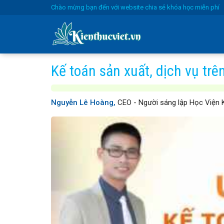
Skip
Chào mừng bạn đến với website chia sẻ khóa học miễn phí
to
content
Kế toán sản xuất, dịch vụ t
Nguyễn Lê Hoàng,
CEO - Người sáng lập Học Viện 