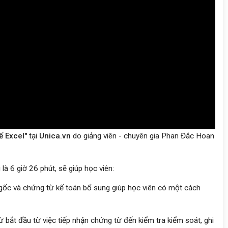
ế Excel"
tại
Unica.vn
do giảng viên - chuyên gia Phan Đắc Hoan
à 6 giờ 26 phút, sẽ giúp học viên:
gốc và chứng từ kế toán bổ sung giúp học viên có một cách
bắt đầu từ việc tiếp nhận chứng từ đến kiểm tra kiểm soát, ghi