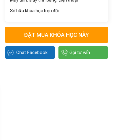
Máy tính, Máy tính bảng, Điện thoại
Sở hữu khóa học trọn đời
ĐẶT MUA KHÓA HỌC NÀY
Chat Facebook
Gọi tư vấn