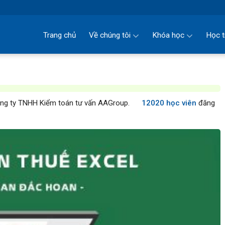
Trang chủ
Về chúng tôi
Khóa học
Học t
ng ty TNHH Kiểm toán tư vấn AAGroup.
12020 học viên
đăng