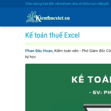
Skip
Chào mừng bạn đến với website chia sẻ khóa học miễn phí
to
content
Kế toán thuế Excel
Phan Đắc Hoan,
Kiểm toán viên - Phó Giám đốc Cô
ký học