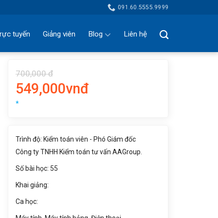
091.60.5555.9999
rực tuyến
Giảng viên
Blog
Liên hệ
700,000 đ
549,000vnđ
*
Trình độ: Kiểm toán viên - Phó Giám đốc
Công ty TNHH Kiểm toán tư vấn AAGroup.
Số bài học: 55
Khai giảng:
Ca học: