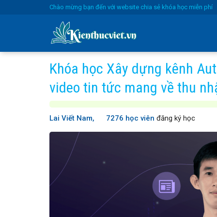
Skip
Chào mừng bạn đến với website chia sẻ khóa học miễn phí
to
content
Khóa học Xây dựng kênh Aut
video tin tức mang về thu n
Lai Viết Nam,
7276 học viên
đăng ký học