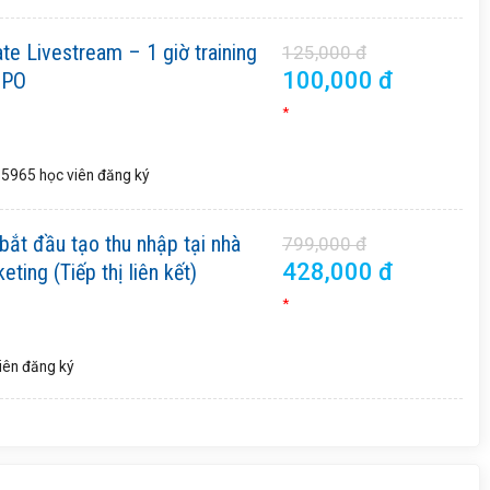
ate Livestream – 1 giờ training
125,000 đ
100,000 đ
CPO
*
15965 học viên
đăng ký
 bắt đầu tạo thu nhập tại nhà
799,000 đ
428,000 đ
keting (Tiếp thị liên kết)
*
iên
đăng ký