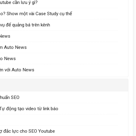
tube cần lưu ý gì?
ào? Show một vài Case Study cụ thể
 vụ để quảng bá trên kênh
 News
làm Auto News
uto News
tiền với Auto News
 chuẩn SEO
Tự động tạo video từ link báo
rợ đắc lực cho SEO Youtube