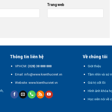
Trang web
Thông tin liên hệ
Về chúng tôi
VP.HCM:
(028) 38 888 888
Giới thiệu
Email: info@www.kienthucviet.vn
Tầm nhìn và sứ 
Website: www.kienthucviet.vn
Giá trị cốt lõi
nh,
Hình ảnh khóa h
Học viên nói về c