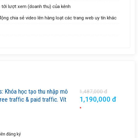
 tới lượt xem (doanh thu) của kênh
ng chia sẻ video lên hàng loạt các trang web uy tín khác
is: Khóa học tạo thu nhập mô
1,487,000 đ
1,190,000 đ
e traffic & paid traffic. Vít
*
iên
đăng ký