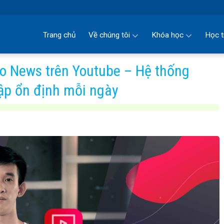
Trang chủ
Về chúng tôi
Khóa học
Học t
o News trên Youtube – Hệ thống
hập ổn định mỗi ngày