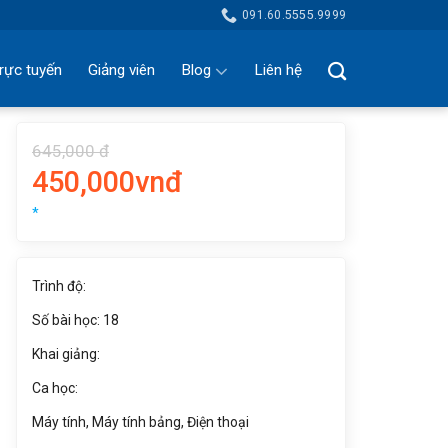
091.60.5555.9999
rực tuyến
Giảng viên
Blog
Liên hệ
645,000 đ
450,000vnđ
*
Trình độ:
Số bài học: 18
Khai giảng:
Ca học:
Máy tính, Máy tính bảng, Điện thoại