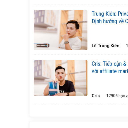
Trung Kiên: Priv
Định hướng về 
Lê Trung Kiên
Cris: Tiếp cận &
với affiliate mar
Cris
12906 học v