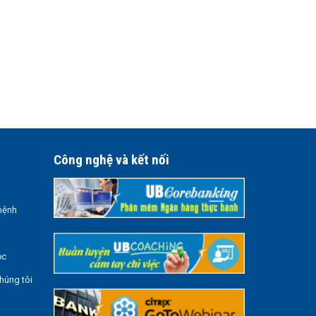
Công nghệ và kết nối
mệnh
ọc
húng tôi