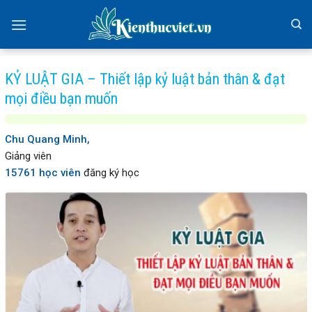
Skip
to
content
KỶ LUẬT GIA – Thiết lập kỷ luật bản thân & đạt
mọi điều bạn muốn
Chu Quang Minh,
Giảng viên
15761 học viên
đăng ký học