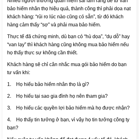
Nhiều người thường quan niệm sai lầm rằng để tư vấn
bảo hiểm nhân thọ hiệu quả, thành công thì phải dọa nạt
khách hàng: “rủi ro lúc nào cũng có sẵn”, từ đó khách
hàng cảm thấy “sợ” và phải mua bảo hiểm.
Thực tế đã chứng minh, dù bạn có “hù dọa”, “dụ dỗ” hay
“van lạy” thì khách hàng cũng không mua bảo hiểm nếu
họ thấy thực sự không cần thiết.
Khách hàng sẽ chỉ cân nhắc mua gói bảo hiểm do bạn
tư vấn khi:
1.
Họ hiểu bảo hiểm nhân thọ là gì?
2.
Họ hiểu tại sao gia đình họ nên tham gia?
3.
Họ hiểu các quyền lợi bảo hiểm mà họ được nhận?
4.
Họ thấy tin tưởng ở bạn, vì vậy họ tin tưởng công ty
bạn?