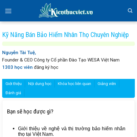
Skip
to
content
Kỹ Năng Bán Bảo Hiểm Nhân Thọ Chuyên Nghiệp
Nguyễn Tài Tuệ,
Founder & CEO Công ty Cổ phần Đào Tạo WESA Việt Nam
1303 học viên
đăng ký học
Giới thiệu
Nội dung học
Khóa học liên quan
Giảng viên
Đánh giá
Bạn sẽ học được gì?
Giới thiệu về nghệ và thị trường bảo hiểm nhân
thọ tại Việt Nam.