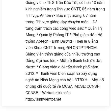
Giảng viên - Th.S Trần Đắc Tốt, có hơn 10 năm
kinh nghiệm trong lĩnh vực CNTT, 05 năm trong
lĩnh vực An toàn - Bảo mật mạng, 07 năm
trong lĩnh vực giảng dạy chuyên môn. - Đã
từng đảm trách các công việc sau: * Quản Trị
Mạng * Quản lý Phòng IT * Phó giám đốc Hệ
thống Aptech - Bình Dương - Hiện là Giảng
viên Khoa CNTT trường ĐH CNTP.TPHCM;
Giảng viên thỉnh giảng của nhiều trường cao
đẳng, đại học lớn. - Một số thành tích đã đạt
được: * Giảng viên giỏi cấp thành phố năm
2012. * Thành viên biên soạn và xây dựng
nghề An Ninh Mạng cho bộ LĐTBXH. - Một số
chứng chỉ quốc tế về MCSA; MCSE; CCNSP;
CCNSE. - Website cá nhân:
http://sinhvientot.net