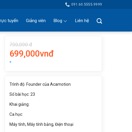
091.60.5555.9999
rực tuyến
Giảng viên
Blog
Liên hệ
700,000 đ
699,000vnđ
*
Trình độ: Founder của Acamotion
Số bài học: 23
Khai giảng:
Ca học:
Máy tính, Máy tính bảng, Điện thoại