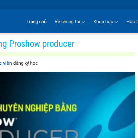
Trang chủ
Về chúng tôi
Khóa học
Học t
ng Proshow producer
 viên
đăng ký học