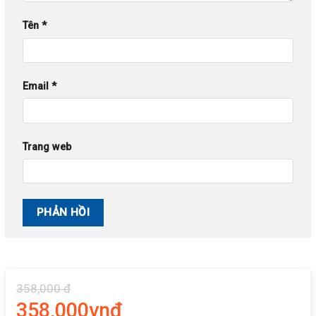
Tên
*
Email
*
Trang web
358,000 đ
358,000vnđ