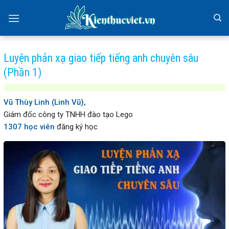
Skip
to
content
Luyện phản xạ giao tiếp tiếng anh chuyên sâu
(Phần 1)
Vũ Thùy Linh (Linh Vũ),
Giám đốc công ty TNHH đào tạo Lego
1307 học viên
đăng ký học