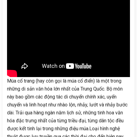
Múa cổ trang (hay còn gọi là múa cổ điển) là một trong
những di sản văn hóa lớn nhất của Trung Quốc. Bộ môn
này bao gồm các động tác di chuyển chính xác, uyển
chuyển và linh hoạt như nhào lộn, nhảy, lướt và nhảy bước
dài. Trải qua hàng ngàn năm lịch sử, những tinh hoa văn
hóa đặc trưng nhất của từng triều đại, từng dân tộc đều
được kết tinh lại trong những điệu múa.Loại hình nghệ
thuật được lưu truyền qua các thời đại cho đến hiện nay.