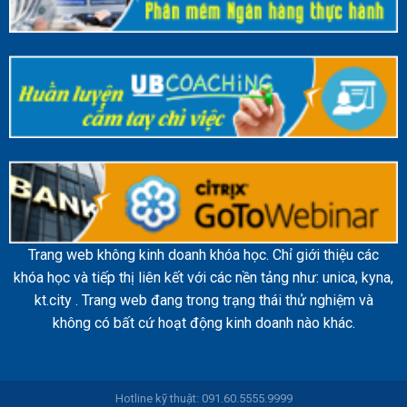
Trang web không kinh doanh khóa học. Chỉ giới thiệu các
khóa học và tiếp thị liên kết với các nền tảng như: unica, kyna,
kt.city . Trang web đang trong trạng thái thử nghiệm và
không có bất cứ hoạt động kinh doanh nào khác.
Hotline kỹ thuật: 091.60.5555.9999