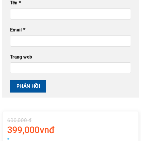
Tên
*
Email
*
Trang web
600,000 đ
399,000vnđ
*