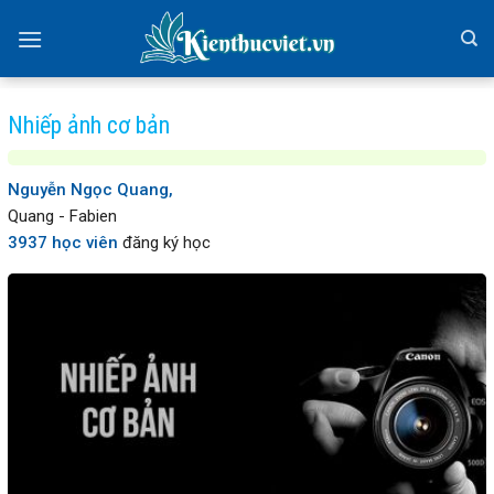
Skip
to
content
Nhiếp ảnh cơ bản
Nguyễn Ngọc Quang,
Quang - Fabien
3937 học viên
đăng ký học