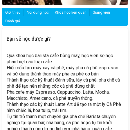
Giới thiệu
Nội dung học
Khóa học liên quan
Giảng viên
Đánh giá
Bạn sẽ học được gì?
Qua khóa học barista cafe bằng máy, học viên sẽ học
phân biệt các loại cafe.
Hiểu cấu tạo máy xay cà phê, máy pha cà phê espresso
và sử dụng thành thạo máy pha cà phê cơ bản
Thành thạo các kỹ thuật đánh sữa, lấy cà phê, pha chế cà
phê để tạo nên những cốc cà phê đúng chất
Pha cafe máy Espresso, Cappuccino, Latte, Mocha,
Macchiato, Americano, cà phê truyền thống.
Thành thạo các kỹ thuật Latte Art để tạo ra một ly Cà Phê
hình chiếc lá, hoa tulip, trái tim.
Tự tin trở thành một chuyên gia pha chế Barista chuyên
nghiệp tại quán bar, nhà hàng, cà phê hoặc tự tin khởi
nghiệp thành công trong lĩnh vực nhà hàng, quán cafe...