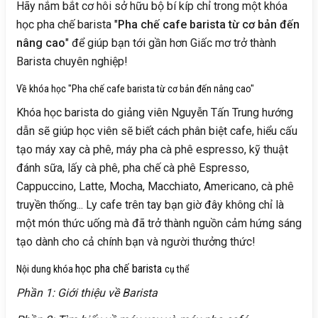
Hãy nắm bắt cơ hôi sở hữu bộ bí kíp chỉ trong một khóa
học pha chế barista "
Pha chế cafe barista từ cơ bản đến
nâng cao
" để
giúp bạn tới gần hơn Giấc mơ trở thành
Barista chuyên nghiệp!
Về khóa học "Pha chế cafe barista từ cơ bản đến nâng cao"
Khóa học barista do giảng viên Nguyễn Tấn Trung hướng
dẫn sẽ giúp học viên sẽ biết cách phân biệt cafe, hiểu cấu
tạo máy xay cà phê, máy pha cà phê espresso, kỹ thuật
đánh sữa, lấy cà phê, pha chế cà phê Espresso,
Cappuccino, Latte, Mocha, Macchiato, Americano, cà phê
truyền thống... Ly cafe trên tay bạn giờ đây không chỉ là
một món thức uống mà đã trở thành nguồn cảm hứng sáng
tạo dành cho cả chính bạn và người thưởng thức!
học pha chế barista
Nội dung khóa
cụ thể
Phần 1: Giới thiệu về Barista