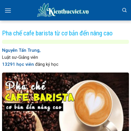
Skip
to
content
Pha chế cafe barista từ cơ bản đến nâng cao
Nguyễn Tấn Trung,
Luật sư-Giảng viên
13291 học viên
đăng ký học