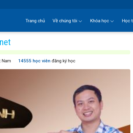
Trang chủ
Về chúng tôi
Khóa học
Học t
rnet
t Nam
14555 học viên
đăng ký học