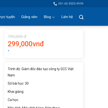
091.60.5555.9999
rực tuyến
Giảng viên
Blog
Liên hệ
700,000 đ
299,000vnđ
*
Trình độ: Giám đốc đào tạo công ty GCC Việt
Nam
Số bài học: 30
Khai giảng:
Ca học: