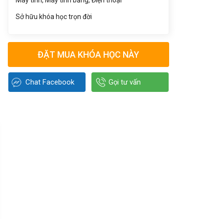
Máy tính, Máy tính bảng, Điện thoại
Sở hữu khóa học trọn đời
ĐẶT MUA KHÓA HỌC NÀY
Chat Facebook
Gọi tư vấn