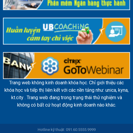
Trang web không kinh doanh khóa học. Chỉ giới thiệu các
khóa học và tiếp thị liên kết với các nền tảng như: unica, kyna,
kt.city . Trang web đang trong trạng thái thử nghiệm và
không có bất cứ hoạt động kinh doanh nào khác.
Hotline kỹ thuật: 091.60.5555.9999