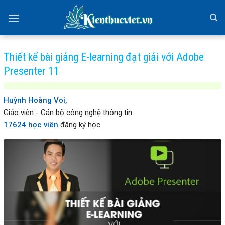
Skip
to
content
Thiết kế bài giảng E-learning đạt giải với Adobe
Presenter 11
Huỳnh Hoàng Voi,
Giáo viên - Cán bộ công nghệ thông tin
17624 học viên
đăng ký học