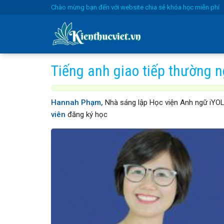
Skip
Chào mừng bạn đến với website chia sẻ khóa học miễn phí
to
content
Tiếng anh giao tiếp thường 
Hannah Phạm,
Nhà sáng lập Học viện Anh ngữ iYOLO
viên
đăng ký học