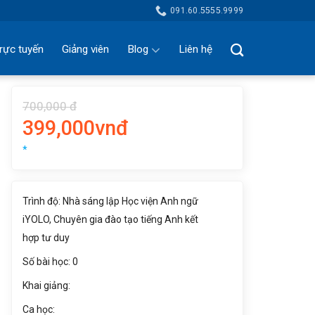
091.60.5555.9999
rực tuyến
Giảng viên
Blog
Liên hệ
700,000 đ
399,000vnđ
*
Trình độ: Nhà sáng lập Học viện Anh ngữ
iYOLO, Chuyên gia đào tạo tiếng Anh kết
hợp tư duy
Số bài học: 0
Khai giảng:
Ca học: