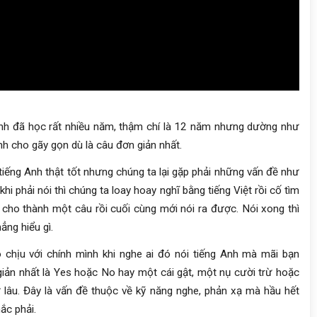
Anh đã học rất nhiều năm, thậm chí là 12 năm nhưng dường như
h cho gãy gọn dù là câu đơn giản nhất.
tiếng Anh thật tốt nhưng chúng ta lại gặp phải những vấn đề như
khi phải nói thì chúng ta loay hoay nghĩ bằng tiếng Việt rồi cố tìm
 cho thành một câu rồi cuối cùng mới nói ra được. Nói xong thì
ẳng hiểu gì.
chịu với chính mình khi nghe ai đó nói tiếng Anh mà mãi bạn
 giản nhất là Yes hoặc No hay một cái gật, một nụ cười trừ hoặc
ừ lâu. Đây là vấn đề thuộc về kỹ năng nghe, phản xạ mà hầu hết
ắc phải.