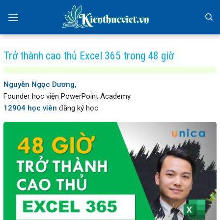
Skip
to
content
Trở thành cao thủ Excel 365 trong 48 giờ
Nguyễn Ngọc Dương,
Founder học viện PowerPoint Academy
12904 học viên
đăng ký học