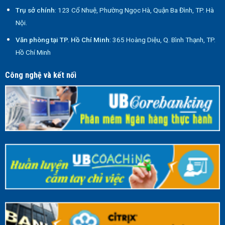
Trụ sở chính
: 123 Cổ Nhuệ, Phường Ngọc Hà, Quận Ba Đình, TP. Hà
Nội.
Văn phòng tại TP. Hồ Chí Minh
: 365 Hoàng Diệu, Q. Bình Thạnh, TP.
Hồ Chí Minh
Công nghệ và kết nối