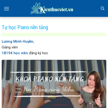
Skip
to
content
Tự học Piano nền tảng
Lương Minh Huyền,
Giảng viên
18194 học viên
đăng ký học