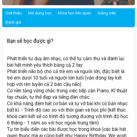
Giới thiệu
Nội dung học
Khóa học liên quan
Giảng viên
Đánh giá
Bạn sẽ học được gì?
Phát triển tư duy âm nhạc, có thể tự cảm thụ và đánh lại
bài hát mình yêu thích bằng cả 2 tay
Phát triển não bộ cho cả trẻ em và người lớn, đặc biệt là
trẻ em dươí 10 tuổi và người lớn tuổi (vận động tay kết
hợp với rèn luyện cả 2 bán cầu não)
Có nền tảng vững chắc trong việc tiếp cận Piano, Kĩ thuật
tay chuẩn, tư thế đẹp và tiếng đàn chắc
Có khả năng đệm hát cơ bản và tự vỡ bài khi có bản nhạc
bất kì. - Trình độ cao so với thời gian và học phí (kết thúc
khoá cam kết sẽ có trình độ tương đương với trình độ học
6 tháng - 1 năm so với học ngoài trung tâm)
Tự tin biểu diễn các bài được học trong khoá (các bài hát
quen thuộc mà ai cũng biết như Happy Birthday, We wish