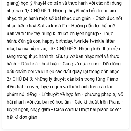
giảng) học lý thuyết cơ bản và thực hành với các nội dung
như sau: 1/ CHỦ ĐỀ 1: Những thuyết căn bản trong âm
nhạc, thực hành một số bài nhạc đơn giản. - Cách đọc nốt
nhạc trên khoá Sol và khoá Fa - Hướng dẫn tư thế ngồi
đàn và tư thế tay đúng kĩ thuật, chuyên nghiệp - Thực
hành: đàn gà con, happy birthday, twinkle twinkle litter
star, bài ca niềm vui,... 3/ CHỦ ĐỀ 2: Những kiến thức nền
tảng trong thực hành thị tấu, tự vỡ bản nhạc mới và thực
hành. - Dấu hoá - hoá biểu - Cung và nửa cung - Dấu lặng,
dấu chấm dôi và kí hiệu các dấu quay lại trong bản nhạc
2/ CHỦ Đề 3: Những lý thuyết căn bản trong từng Piano
đệm hát - cover, luyện ngón và thực hành trên các tác
phẩm nổi tiếng. - Lí thuyết về hợp âm - phương pháp tự vỡ
bài nhanh với các bài có hợp âm - Các kĩ thuật trên Piano -
luyện ngón, chạy gam - Cách chơi lại một bài piano cover
bất kì đơn giản