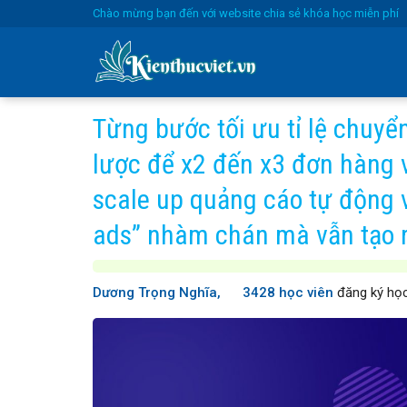
Skip
Chào mừng bạn đến với website chia sẻ khóa học miễn phí
to
content
Từng bước tối ưu tỉ lệ chuyể
lược để x2 đến x3 đơn hàng 
scale up quảng cáo tự động v
ads” nhàm chán mà vẫn tạo r
Dương Trọng Nghĩa,
3428 học viên
đăng ký họ