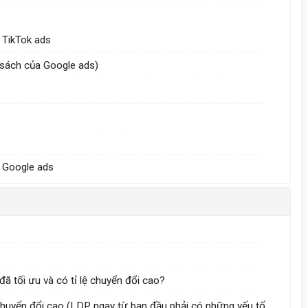
o TikTok ads
h sách của Google ads)
o Google ads
đã tối ưu và có tỉ lệ chuyển đổi cao?
chuyển đổi cao (LDP ngay từ ban đầu phải có những yếu tố