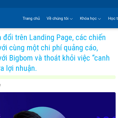
Trang chủ
Về chúng tôi
Khóa học
Học t
n đổi trên Landing Page, các chiến
với cùng một chi phí quảng cáo,
ới Bigbom và thoát khỏi việc “canh
a lợi nhuận.
c