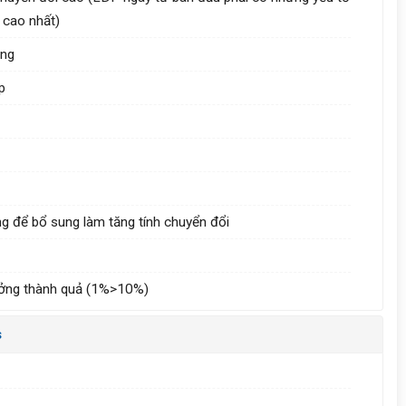
 cao nhất)
ùng
p
ung để bổ sung làm tăng tính chuyển đổi
 hưởng thành quả (1%>10%)
s