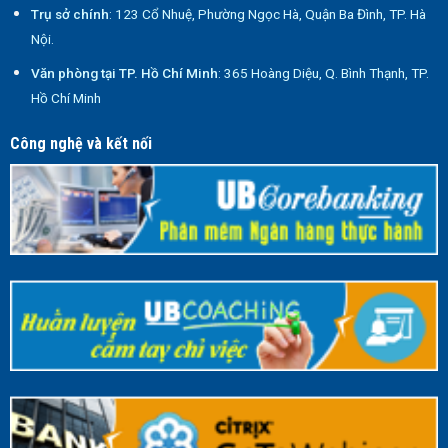
Trụ sở chính
: 123 Cổ Nhuệ, Phường Ngọc Hà, Quận Ba Đình, TP. Hà
Nội.
Văn phòng tại TP. Hồ Chí Minh
: 365 Hoàng Diệu, Q. Bình Thạnh, TP.
Hồ Chí Minh
Công nghệ và kết nối