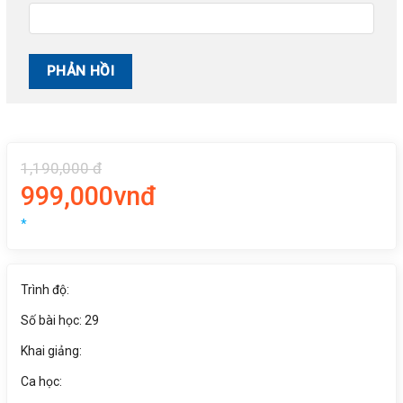
1,190,000 đ
999,000vnđ
*
Trình độ:
Số bài học: 29
Khai giảng:
Ca học: