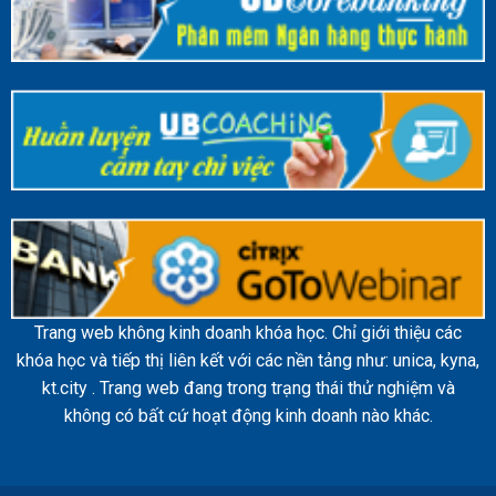
Trang web không kinh doanh khóa học. Chỉ giới thiệu các
khóa học và tiếp thị liên kết với các nền tảng như: unica, kyna,
kt.city . Trang web đang trong trạng thái thử nghiệm và
không có bất cứ hoạt động kinh doanh nào khác.