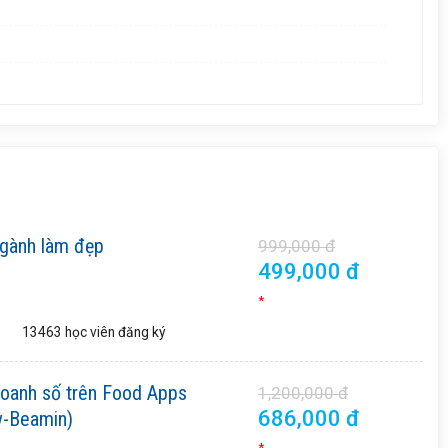
ngành làm đẹp
999,000 đ
499,000 đ
*
13463 học viên
đăng ký
doanh số trên Food Apps
1,200,000 đ
686,000 đ
-Beamin)
*