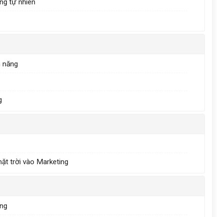
ng tự nhiên
m năng
g
ặt trời vào Marketing
àng