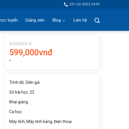
091.60.5555.9999
rực tuyến
Giảng viên
Blog
Liên hệ
600,000 đ
599,000vnđ
*
Trình độ: Diễn giả
Số bài học: 22
Khai giảng:
Ca học:
Máy tính, Máy tính bảng, Điện thoại