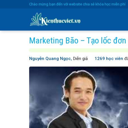
Skip
Chào mừng bạn đến với website chia sẻ khóa học miễn phí
to
content
Marketing Bão – Tạo lốc đơn
Nguyễn Quang Ngọc,
Diễn giả
1269 học viên
đă