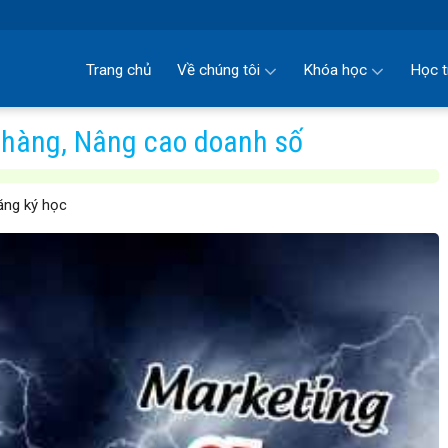
Trang chủ
Về chúng tôi
Khóa học
Học t
 hàng, Nâng cao doanh số
ng ký học