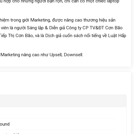
hù hợp cho những người bận rộn, chỉ cần có một chiếc laptop
ghiệm trong giới Marketing, được nâng cao thương hiệu sản
g viên là người Sáng lập & Diễn giả Công ty CP TV&ĐT Cơn Bão
iếp Thị Cơn Bão, và là Dịch giả cuốn sách nổi tiếng về Luật Hấp
 Marketing nâng cao như Upsell, Downsell.
bound