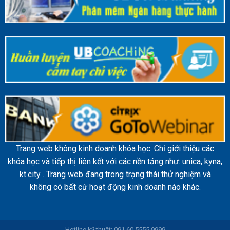
Trang web không kinh doanh khóa học. Chỉ giới thiệu các
khóa học và tiếp thị liên kết với các nền tảng như: unica, kyna,
kt.city . Trang web đang trong trạng thái thử nghiệm và
không có bất cứ hoạt động kinh doanh nào khác.
Hotline kỹ thuật: 091.60.5555.9999