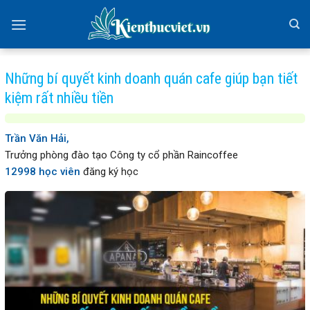
Skip
to
content
Những bí quyết kinh doanh quán cafe giúp bạn tiết
kiệm rất nhiều tiền
Trần Văn Hải,
Trưởng phòng đào tạo Công ty cổ phần Raincoffee
12998 học viên
đăng ký học