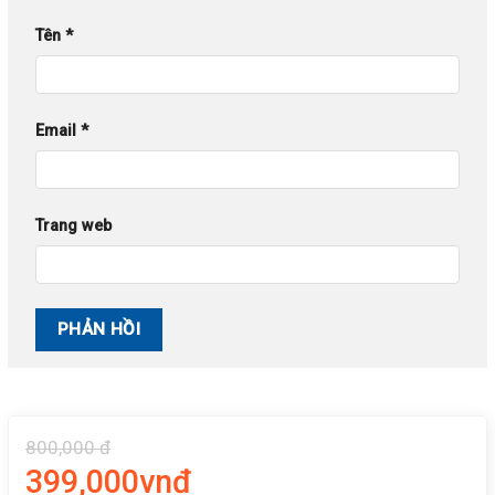
Tên
*
Email
*
Trang web
800,000 đ
399,000vnđ