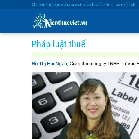
Skip
Chào mừng bạn đến với website chia sẻ khóa học miễn phí
to
content
Pháp luật thuế
Hồ Thị Hải Ngân,
Giám đốc công ty TNHH Tư Vấn H