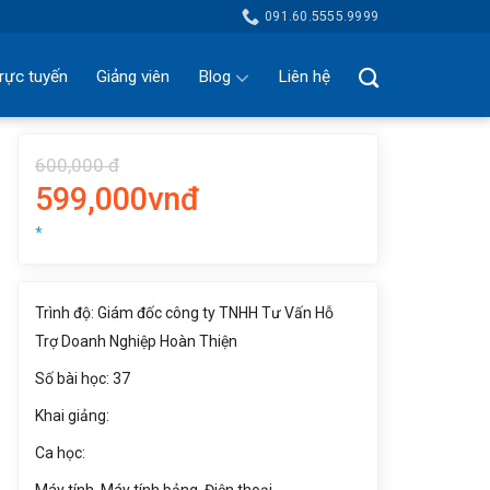
091.60.5555.9999
rực tuyến
Giảng viên
Blog
Liên hệ
600,000 đ
599,000vnđ
*
Trình độ: Giám đốc công ty TNHH Tư Vấn Hỗ
Trợ Doanh Nghiệp Hoàn Thiện
Số bài học: 37
Khai giảng:
Ca học: