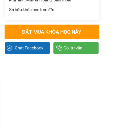
Máy tính, Máy tính bảng, Điện thoại
Sở hữu khóa học trọn đời
ĐẶT MUA KHÓA HỌC NÀY
Chat Facebook
Gọi tư vấn