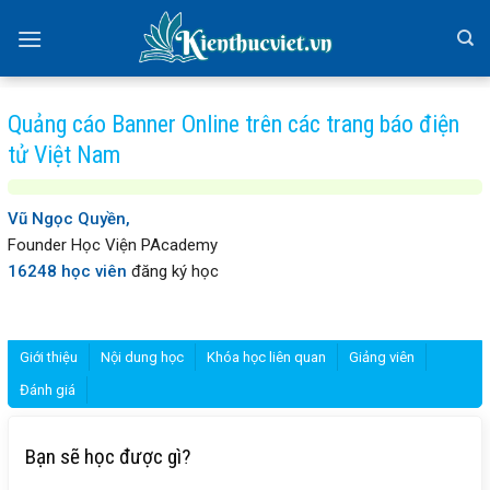
Skip
to
content
Quảng cáo Banner Online trên các trang báo điện
tử Việt Nam
Vũ Ngọc Quyền,
Founder Học Viện PAcademy
16248 học viên
đăng ký học
Giới thiệu
Nội dung học
Khóa học liên quan
Giảng viên
Đánh giá
Bạn sẽ học được gì?