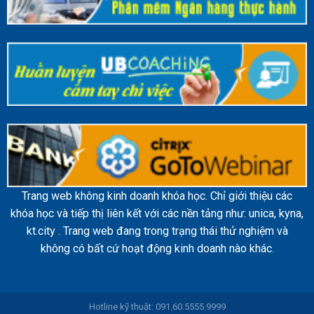
Trang web không kinh doanh khóa học. Chỉ giới thiệu các
khóa học và tiếp thị liên kết với các nền tảng như: unica, kyna,
kt.city . Trang web đang trong trạng thái thử nghiệm và
không có bất cứ hoạt động kinh doanh nào khác.
Hotline kỹ thuật: 091.60.5555.9999