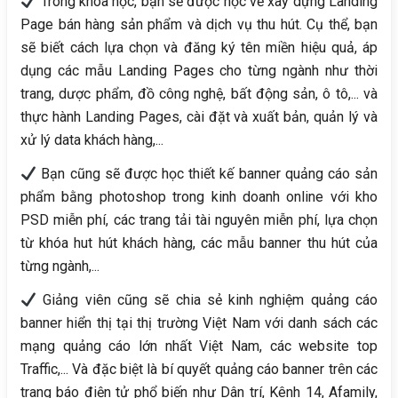
Trong khóa học, bạn sẽ được học về xây dựng Landing
Page bán hàng sản phẩm và dịch vụ thu hút. Cụ thể, bạn
sẽ biết cách lựa chọn và đăng ký tên miền hiệu quả, áp
dụng các mẫu Landing Pages cho từng ngành như thời
trang, dược phẩm, đồ công nghệ, bất động sản, ô tô,... và
thực hành Landing Pages, cài đặt và xuất bản, quản lý và
xử lý data khách hàng,...
Bạn cũng sẽ được học thiết kế banner quảng cáo sản
phẩm bằng photoshop trong kinh doanh online với kho
PSD miễn phí, các trang tải tài nguyên miễn phí, lựa chọn
từ khóa hut hút khách hàng, các mẫu banner thu hút của
từng ngành,...
Giảng viên cũng sẽ chia sẻ kinh nghiệm quảng cáo
banner hiển thị tại thị trường Việt Nam với danh sách các
mạng quảng cáo lớn nhất Việt Nam, các website top
Traffic,... Và đặc biệt là bí quyết quảng cáo banner trên các
trang báo điện tử phổ biến như Dân trí, Kênh 14, Afamily,