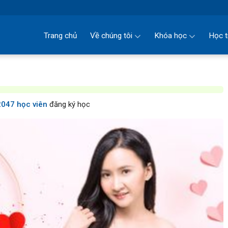
Trang chủ
Về chúng tôi
Khóa học
Học t
047 học viên
đăng ký học