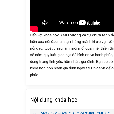
Đến với khóa học
Yêu thương và tự chữa lành
đ
hiện của nỗi đau, tìm lại những mảnh kí ức vụn v
nỗi đau, tuyệt chiêu làm mới mối quan hệ, thiền đị
sẽ nắm quy luật gieo hạt để bình an và hạnh phúc;
dụng trong tình yêu, hôn nhân, gia đình. Bạn sẽ 
khóa học hôn nhân gia đình ngay tại Unica.vn để 
phúc.
Nội dung khóa học
Phần 1: CHƯƠNG 1: GIỚI THIỆU CHUNG