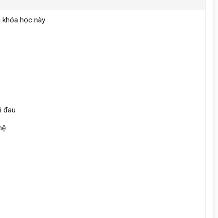
i khóa học này
i đau
hệ