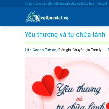
Skip
Chào mừng bạn đến với website chia sẻ khóa học miễn phí
to
content
Yêu thương và tự chữa lành
Life Coach Tuệ An,
Diễn giả, Chuyên gia Tâm lý
2