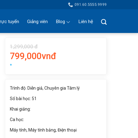
091.60.5555.9999
rực tuyến
Giảng viên
Blog
Liên hệ
1,299,000 đ
799,000vnđ
*
Trình độ: Diễn giả, Chuyên gia Tâm lý
Số bài học: 51
Khai giảng:
Ca học:
Máy tính, Máy tính bảng, Điện thoại