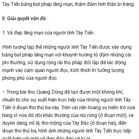
Tây Tiến bằng bút pháp lãng mạn, thấm đẫm tinh thần bi tráng.
II. Giải quyết vấn đề :
1. Vẻ đẹp lãng mạn của người lính Tây Tiến :
Hình tượng tập thể những người lính Tây Tiến được xây dựng
bằng bút pháp lãng mạn với khuynh hướng tô đậm những cái
phi thường, sử dụng rộng rãi thủ pháp đối lập để tác động
mạnh vào cảm quan người đọc, kích thích trí tưởng tượng
phong phú của người đọc.
– Trong bài thơ, Quang Dũng đã tạo được một không khí,
chuẩn bị cho sự xuất hiện trực tiếp của những người lính Tây
Tiến ở đoạn thơ thứ ba này. Trên cái nền hoang vu hiểm trở vừa
hùng vĩ vừa dữ dội khác thường của núi rừng (ở đoạn một), và
duyên dáng, mĩ lệ, thơ mộng của Tây Bắc (ở đoạn hai), đến
đoạn thơ thứ ba, hình ảnh những người lính Tây Tiến trực tiếp
xuất hiện với một vẻ đẹp độc đáo và kì lạ :