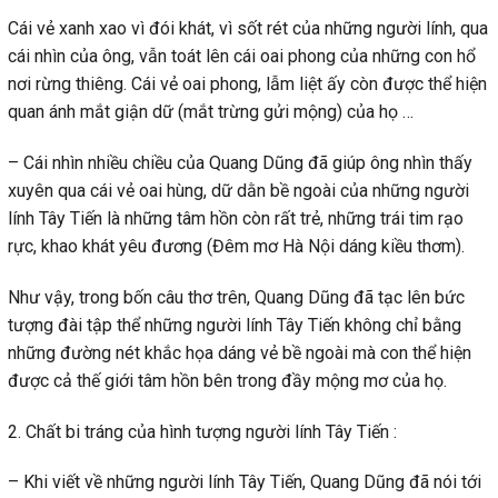
Cái vẻ xanh xao vì đói khát, vì sốt rét của những người lính, qua
cái nhìn của ông, vẫn toát lên cái oai phong của những con hổ
nơi rừng thiêng. Cái vẻ oai phong, lẫm liệt ấy còn được thể hiện
quan ánh mắt giận dữ (mắt trừng gửi mộng) của họ …
– Cái nhìn nhiều chiều của Quang Dũng đã giúp ông nhìn thấy
xuyên qua cái vẻ oai hùng, dữ dằn bề ngoài của những người
lính Tây Tiến là những tâm hồn còn rất trẻ, những trái tim rạo
rực, khao khát yêu đương (Đêm mơ Hà Nội dáng kiều thơm).
Như vậy, trong bốn câu thơ trên, Quang Dũng đã tạc lên bức
tượng đài tập thể những người lính Tây Tiến không chỉ bằng
những đường nét khắc họa dáng vẻ bề ngoài mà con thể hiện
được cả thế giới tâm hồn bên trong đầy mộng mơ của họ.
2. Chất bi tráng của hình tượng người lính Tây Tiến :
– Khi viết về những người lính Tây Tiến, Quang Dũng đã nói tới