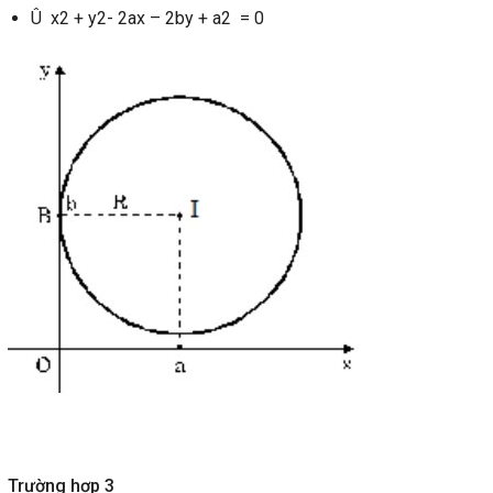
Û x2 + y2- 2ax – 2by + a2 = 0
Trường hợp 3