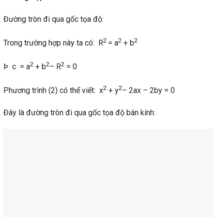
Đường tròn đi qua gốc tọa độ:
2
2
2
Trong trường hợp này ta có: R
= a
+ b
2
2
2
Þ c = a
+ b
– R
= 0
2
2
Phương trình (2) có thể viết: x
+ y
– 2ax – 2by = 0
Đây là đường tròn đi qua gốc tọa độ bán kính: