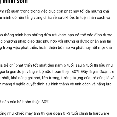
ng minh sớm
m rất quan trọng trong việc giúp con phát huy tối đa những khả
ái mình có nền tảng vững chắc về sức khỏe, trí tuệ, nhân cách và
h thông minh hơn những đứa trẻ khác, bạn có thể xác định được
ững phương pháp giáo dục phù hợp với những gì được phản ánh lại
 trong việc phát triển, hoàn thiện bộ não và phát huy hết mọi khả
trẻ chỉ phát triển tốt nhất đến năm 6 tuổi, sau 6 tuổi thì hầu như
ọi là giai đoạn vàng vì bộ não hoàn thiện 80%. Đây là giai đoạn trẻ
 nhất, khả năng ghi nhớ, liên tưởng, tưởng tượng của trẻ cũng là vô
òn mang ý nghĩa quyết định sự hình thành về tính cách và năng lực
bộ não của bé hoàn thiện 80%.
iống như chiếc máy tính thì giai đoạn 0 -3 tuổi chính là hardware