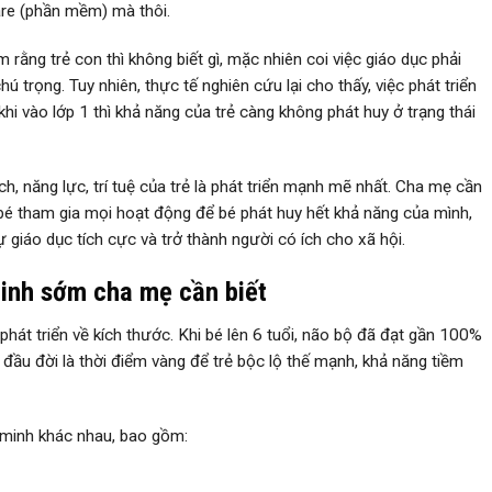
are (phần mềm) mà thôi.
rằng trẻ con thì không biết gì, mặc nhiên coi việc giáo dục phải
hú trọng. Tuy nhiên, thực tế nghiên cứu lại cho thấy, việc phát triển
 khi vào lớp 1 thì khả năng của trẻ càng không phát huy ở trạng thái
ch, năng lực, trí tuệ của trẻ là phát triển mạnh mẽ nhất. Cha mẹ cần
 bé tham gia mọi hoạt động để bé phát huy hết khả năng của mình,
ự giáo dục tích cực và trở thành người có ích cho xã hội.
minh sớm cha mẹ cần biết
 phát triển về kích thước. Khi bé lên 6 tuổi, não bộ đã đạt gần 100%
 đầu đời là thời điểm vàng để trẻ bộc lộ thế mạnh, khả năng tiềm
g minh khác nhau, bao gồm: