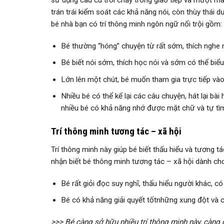
sử dụng câu cú trôi chảy trong giao tiếp và mượt mà
trán trái kiểm soát các khả năng nói, còn thùy thái d
bé nhà bạn có trí thông minh ngôn ngữ nổi trội gồm:
Bé thường “hóng” chuyện từ rất sớm, thích nghe 
Bé biết nói sớm, thích học nói và sớm có thể biể
Lớn lên một chút, bé muốn tham gia trực tiếp vào
Nhiều bé có thể kể lại các câu chuyện, hát lại bà
nhiều bé có khả năng nhớ được mặt chữ và tự tì
Trí thông minh tương tác – xã hội
Trí thông minh này giúp bé biết thấu hiểu và tương 
nhận biết bé thông minh tương tác – xã hội dành ch
Bé rất giỏi đọc suy nghĩ, thấu hiểu người khác, c
Bé có khả năng giải quyết tốtnhững xung đột và 
>>> Bé càng sở hữu nhiều trí thông minh này, càng