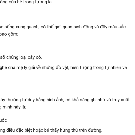
công của bé trong tương lai
ộc sống xung quanh, có thế giới quan sinh động và đầy màu sắc.
 bao gồm:
số chủng loại cây cỏ.
he cha mẹ lý giải về những đồ vật, hiện tượng trong tự nhiên và
này thường tư duy bằng hình ảnh, có khả năng ghi nhớ và truy xuất
g minh này là:
huộc
g điều đặc biệt hoặc bé thấy hứng thú trên đường.