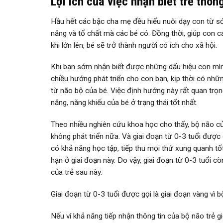
Lợi ích của việc nhận biết trẻ thô
Hầu hết các bậc cha mẹ đều hiểu nuôi dạy con từ sớ
năng và tố chất mà các bé có. Đồng thời, giúp con c
khi lớn lên, bé sẽ trở thành người có ích cho xã hội.
Khi bạn sớm nhận biết được những dấu hiệu con mìn
chiều hướng phát triển cho con bạn, kịp thời có nh
từ não bộ của bé. Việc định hướng này rất quan trọng
năng, năng khiếu của bé ở trạng thái tốt nhất.
Theo nhiều nghiên cứu khoa học cho thấy, bộ não của 
không phát triển nữa. Và giai đoạn từ 0-3 tuổi được g
có khả năng học tập, tiếp thu mọi thứ xung quanh tốt
hạn ở giai đoạn này. Do vậy, giai đoạn từ 0-3 tuổi c
của trẻ sau này.
Giai đoạn từ 0-3 tuổi được gọi là giai đoạn vàng vì 
Nếu ví khả năng tiếp nhận thông tin của bộ não trẻ g