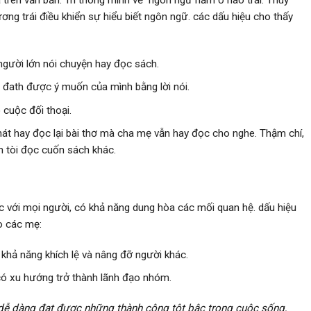
 trên văn bản. Trí thông minh về ngôn ngữ nằm ở não trái. Thùy
ương trái điều khiển sự hiểu biết ngôn ngữ. các dấu hiệu cho thấy
người lớn nói chuyện hay đọc sách.
u đath được ý muốn của mình bằng lời nói.
 cuộc đối thoại.
i hát hay đọc lại bài thơ mà cha mẹ vẫn hay đọc cho nghe. Thậm chí,
m tòi đọc cuốn sách khác.
tác với mọi người, có khả năng dung hòa các mối quan hệ. dấu hiệu
o các mẹ:
ó khả năng khích lệ và nâng đỡ người khác.
có xu hướng trở thành lãnh đạo nhóm.
 dễ dàng đạt được những thành công tột bậc trong cuộc sống,