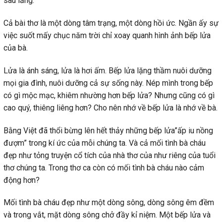
sâu lắng.
Cả bài thơ là một dòng tâm trạng, một dòng hồi ức. Ngần ấy sự
việc suốt mấy chục năm trời chỉ xoay quanh hình ảnh bếp lửa
của bà.
Lửa là ánh sáng, lửa là hơi ấm. Bếp lửa lặng thầm nuôi dưỡng
mọi gia đình, nuôi dưỡng cả sự sống này. Nép mình trong bếp
có gì mộc mạc, khiêm nhường hơn bếp lửa? Nhưng cũng có gì
cao quý, thiêng liêng hơn? Cho nên nhớ về bếp lửa là nhớ về bà.
Bằng Việt đã thổi bừng lên hết thảy những bếp lửa”ấp iu nồng
đượm” trong kí ức của mỗi chúng ta. Và cả mối tình bà cháu
đẹp như tỏng truyện cổ tích của nhà thơ của như riêng của tuổi
thơ chúng ta. Trong thơ ca còn có mối tình bà cháu nào cảm
động hơn?
Mối tình bà cháu đẹp như một dòng sông, dòng sông êm đềm
và trong vắt, mặt dòng sông chở đầy kỉ niệm. Một bếp lửa và