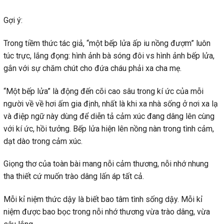
Gợi ý:
Trong tiềm thức tác giả, “một bếp lửa ấp iu nồng đượm” luôn
túc trực, lắng đọng: hình ảnh bà sóng đôi vs hình ảnh bếp lửa,
gắn với sự chăm chút cho đứa cháu phải xa cha mẹ.
“Một bếp lửa” là động đến cõi cao sâu trong kí ức của mỗi
người về về hơi ấm gia định, nhất là khi xa nhà sống ở nơi xa lạ
và điệp ngữ này dùng để diễn tả cảm xúc đang dâng lên cùng
với kí ức, hồi tưởng. Bếp lửa hiện lên nồng nàn trong tình cảm,
dạt dào trong cảm xúc.
Giọng thơ của toàn bài mang nỗi cảm thương, nỗi nhớ nhung
tha thiết cứ muốn trào dâng lấn áp tất cả.
Mỗi kỉ niệm thức dậy là biết bao tâm tình sống dậy. Mỗi kỉ
niệm được bao bọc trong nỗi nhớ thương vừa trào dâng, vừa