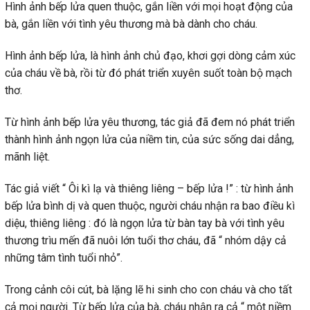
Hình ảnh bếp lửa quen thuộc, gắn liền với mọi hoạt động của
bà, gắn liền với tình yêu thương mà bà dành cho cháu.
Hình ảnh bếp lửa, là hình ảnh chủ đạo, khơi gợi dòng cảm xúc
của cháu về bà, rồi từ đó phát triển xuyên suốt toàn bộ mạch
thơ.
Từ hình ảnh bếp lửa yêu thương, tác giả đã đem nó phát triển
thành hình ảnh ngọn lửa của niềm tin, của sức sống dai dẳng,
mãnh liệt.
Tác giả viết “ Ôi kì lạ và thiêng liêng – bếp lửa !” : từ hình ảnh
bếp lửa bình dị và quen thuộc, người cháu nhận ra bao điều kì
diệu, thiêng liêng : đó là ngọn lửa từ bàn tay bà với tình yêu
thương trìu mến đã nuôi lớn tuổi thơ cháu, đã “ nhóm dậy cả
những tâm tình tuổi nhỏ”.
Trong cảnh côi cút, bà lặng lẽ hi sinh cho con cháu và cho tất
cả mọi người. Từ bếp lửa của bà, cháu nhận ra cả “ một niềm