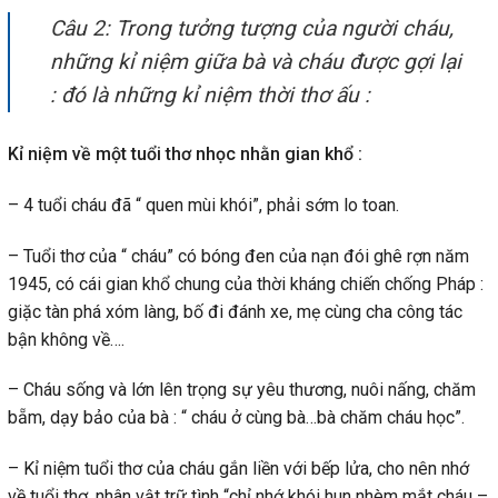
Câu 2: Trong tưởng tượng của người cháu,
những kỉ niệm giữa bà và cháu được gợi lại
: đó là những kỉ niệm thời thơ ấu :
Kỉ niệm về một tuổi thơ nhọc nhằn gian khổ :
– 4 tuổi cháu đã “ quen mùi khói”, phải sớm lo toan.
– Tuổi thơ của “ cháu” có bóng đen của nạn đói ghê rợn năm
1945, có cái gian khổ chung của thời kháng chiến chống Pháp :
giặc tàn phá xóm làng, bố đi đánh xe, mẹ cùng cha công tác
bận không về….
– Cháu sống và lớn lên trọng sự yêu thương, nuôi nấng, chăm
bẵm, dạy bảo của bà : “ cháu ở cùng bà…bà chăm cháu học”.
– Kỉ niệm tuổi thơ của cháu gắn liền với bếp lửa, cho nên nhớ
về tuổi thơ, nhân vật trữ tình “chỉ nhớ khói hun nhèm mắt cháu –