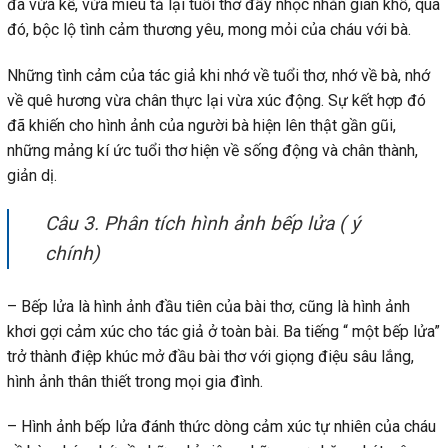
đã vừa kể, vừa miêu tả lại tuổi thơ đầy nhọc nhằn gian khổ, qua
đó, bộc lộ tình cảm thương yêu, mong mỏi của cháu với bà.
Những tình cảm của tác giả khi nhớ về tuổi thơ, nhớ về bà, nhớ
về quê hương vừa chân thực lại vừa xúc động. Sự kết hợp đó
đã khiến cho hình ảnh của người bà hiện lên thật gần gũi,
những mảng kí ức tuổi thơ hiện về sống động và chân thành,
giản dị.
Câu 3. Phân tích hình ảnh bếp lửa ( ý
chính)
– Bếp lửa là hình ảnh đầu tiên của bài thơ, cũng là hình ảnh
khơi gợi cảm xúc cho tác giả ở toàn bài. Ba tiếng “ một bếp lửa”
trở thành điệp khúc mở đầu bài thơ với giọng điệu sâu lắng,
hình ảnh thân thiết trong mọi gia đình.
– Hình ảnh bếp lửa đánh thức dòng cảm xúc tự nhiên của cháu