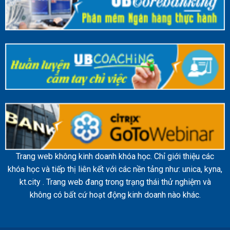
Trang web không kinh doanh khóa học. Chỉ giới thiệu các
khóa học và tiếp thị liên kết với các nền tảng như: unica, kyna,
kt.city . Trang web đang trong trạng thái thử nghiệm và
không có bất cứ hoạt động kinh doanh nào khác.