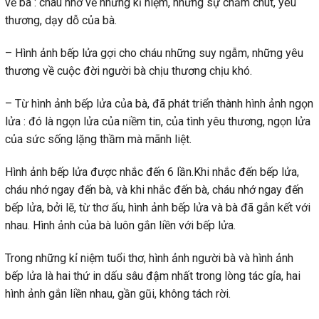
về bà : cháu nhớ về những kỉ niệm, những sự chăm chút, yêu
thương, dạy dỗ của bà.
– Hình ảnh bếp lửa gợi cho cháu những suy ngẫm, những yêu
thương về cuộc đời người bà chịu thương chịu khó.
– Từ hình ảnh bếp lửa của bà, đã phát triển thành hình ảnh ngọn
lửa : đó là ngọn lửa của niềm tin, của tình yêu thương, ngọn lửa
của sức sống lặng thầm mà mãnh liệt.
Hình ảnh bếp lửa được nhắc đến 6 lần.Khi nhắc đến bếp lửa,
cháu nhớ ngay đến bà, và khi nhắc đến bà, cháu nhớ ngay đến
bếp lửa, bởi lẽ, từ thơ ấu, hình ảnh bếp lửa và bà đã gắn kết với
nhau. Hình ảnh của bà luôn gắn liền với bếp lửa.
Trong những kỉ niệm tuổi thơ, hình ảnh người bà và hình ảnh
bếp lửa là hai thứ in dấu sâu đậm nhất trong lòng tác gỉa, hai
hình ảnh gắn liền nhau, gần gũi, không tách rời.