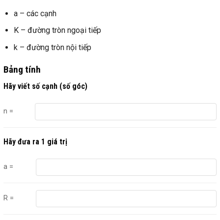
a – các cạnh
K – đường tròn ngoại tiếp
k – đường tròn nội tiếp
Bảng tính
Hãy viết số cạnh (số góc)
n
=
Hãy đưa ra 1 giá trị
a =
R =