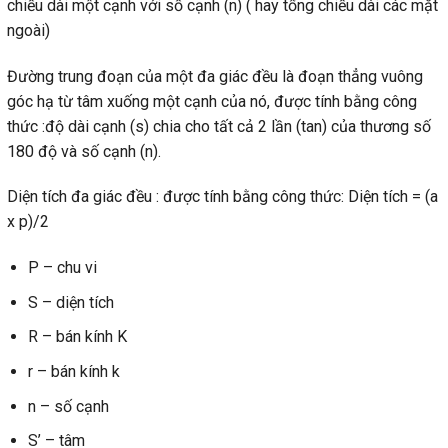
chiều dài một cạnh với số cạnh (n) ( hay tổng chiều dài các mặt
ngoài)
Đường trung đoạn của một đa giác đều là đoạn thẳng vuông
góc hạ từ tâm xuống một cạnh của nó, được tính bằng công
thức :độ dài cạnh (s) chia cho tất cả 2 lần (tan) của thương số
180 độ và số cạnh (n).
Diện tích đa giác đều : được tính bằng công thức: Diện tích = (a
x p)/2
P – chu vi
S – diện tích
R – bán kính K
r – bán kính k
n – số cạnh
S’ – tâm