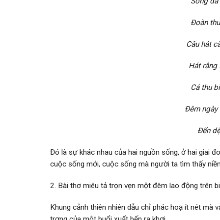
Sóng đã 
Đoàn thuy
Câu hát c
Hát rằng 
Cá thu b
Đêm ngày 
Đến dệt
Đó là sự khác nhau của hai nguồn sống, ở hai giai 
cuộc sống mới, cuộc sống mà ngư­ời ta tìm thấy niềm 
2. Bài thơ miêu tả trọn vẹn một đêm lao động trên b
Khung cảnh thiên nhiên dẫu chỉ phác hoạ ít nét mà
tr­ơng của một buổi xuất bến ra khơi.