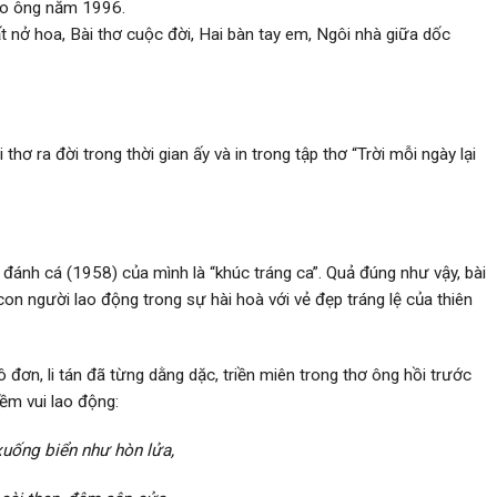
ho ông năm 1996.
ất nở hoa, Bài thơ cuộc đời, Hai bàn tay em, Ngôi nhà giữa dốc
ơ ra đời trong thời gian ấy và in trong tập thơ “Trời mỗi ngày lại
đánh cá (1958) của mình là “khúc tráng ca”. Quả đúng như­ vậy, bài
on ng­ười lao động trong sự hài hoà với vẻ đẹp tráng lệ của thiên
đơn, li tán đã từng dằng dặc, triền miên trong thơ ông hồi trước
ềm vui lao động:
xuống biển nh­ư hòn lửa,