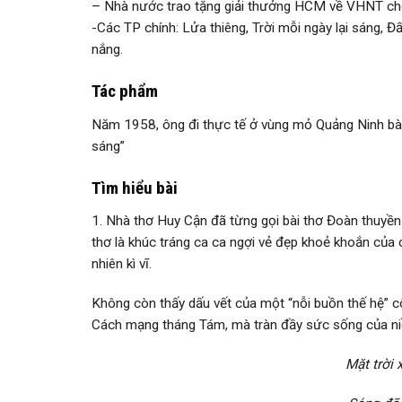
– Nhà nước trao tặng giải thưởng HCM về VHNT c
-Các TP chính: Lửa thiêng, Trời mỗi ngày lại sáng, Đ
nắng.
Tác phẩm
Năm 1958, ông đi thực tế ở vùng mỏ Quảng Ninh bài th
sáng”
Tìm hiểu bài
1. Nhà thơ Huy Cận đã từng gọi bài thơ Đoàn thuyền 
thơ là khúc tráng ca ca ngợi vẻ đẹp khoẻ khoắn của c
nhiên kì vĩ.
Không còn thấy dấu vết của một “nỗi buồn thế hệ” cô 
Cách mạng tháng Tám, mà tràn đầy sức sống của ni
Mặt trời 