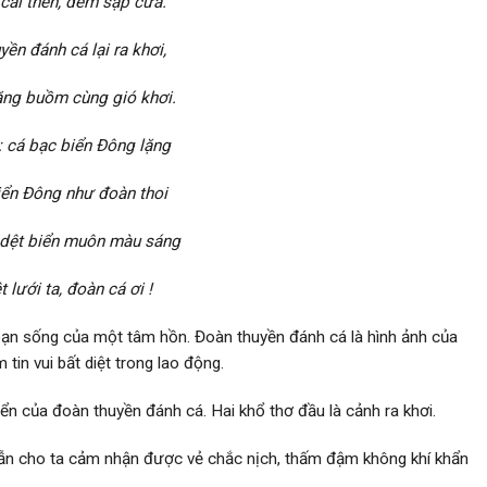
cài then, đêm sập cửa.
ền đánh cá lại ra khơi,
ăng buồm cùng gió khơi.
: cá bạc biển Đông lặng
iển Đông như đoàn thoi
dệt biển muôn màu sáng
 lưới ta, đoàn cá ơi !
đoạn sống của một tâm hồn. Đoàn thuyền đánh cá là hình ảnh của
tin vui bất diệt trong lao động.
iển của đoàn thuyền đánh cá. Hai khổ thơ đầu là cảnh ra khơi.
 vẫn cho ta cảm nhận được vẻ chắc nịch, thấm đậm không khí khẩn