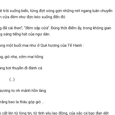
ặt trời xuống biển, từng đợt sóng gợn những nét ngang luân chuyển
nh cửa đêm nh­ư đ­ợc kéo xuống đến đó.
g đã cài then”, “đêm sập cửa”. Đúng thời điểm ấy, trong không gian
g sáng tiếng hát của ngư­ dân.
ong một buổi mai như­ ở Quê h­ương của Tế Hanh :
ong, gió nhẹ, sớm mai hồng
ráng bơi thuyền đi đánh cá
(…)
ương to nh­ mảnh hồn làng
rắng bao la thâu góp gió …
ất lên từ lòng tin, từ tình yêu lao động, của sắc cá bạc đan dệt