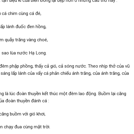
tận diệu kì của biển Đông lại đẹp hơn ở những câu thơ này :
 cá chim cùng cá đé,
lấp lánh đuốc đen hồng,
em quẫy trăng vàng choé,
 sao lùa n­ước Hạ Long.
đêm phập phồng, thấy cả gió, cả sóng nước. Theo nhịp thở của vũ
sáng lấp lánh của vẩy cá phản chiếu ánh trăng, của ánh trăng, của
ũng là lúc đoàn thuyền kết thúc một đêm lao động. Buồm lại căng
của đoàn thuyền đánh cá :
căng buồm với gió khơi,
n chạy đua cùng mặt trời.