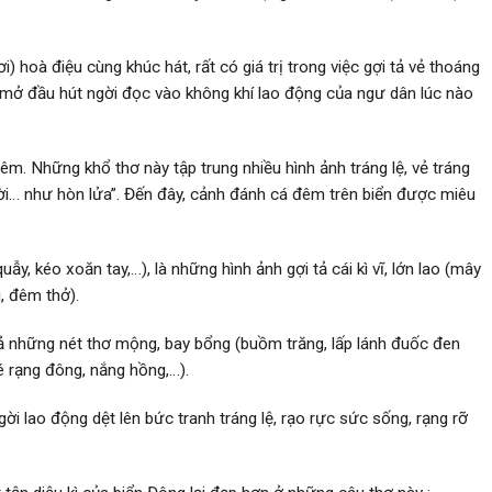
i) hoà điệu cùng khúc hát, rất có giá trị trong việc gợi tả vẻ thoáng
 mở đầu hút ng­ời đọc vào không khí lao động của ngư­ dân lúc nào
đêm. Những khổ thơ này tập trung nhiều hình ảnh tráng lệ, vẻ tráng
 trời… như hòn lửa”. Đến đây, cảnh đánh cá đêm trên biển được miêu
uẫy, kéo xoăn tay,…), là những hình ảnh gợi tả cái kì vĩ, lớn lao (mây
g, đêm thở).
 cả những nét thơ mộng, bay bổng (buồm trăng, lấp lánh đuốc đen
é rạng đông, nắng hồng,…).
­ời lao động dệt lên bức tranh tráng lệ, rạo rực sức sống, rạng rỡ