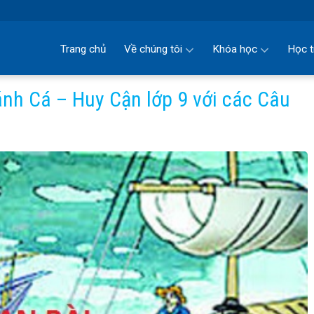
Trang chủ
Về chúng tôi
Khóa học
Học t
nh Cá – Huy Cận lớp 9 với các Câu