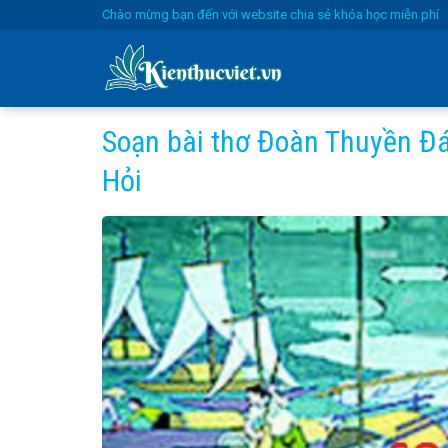
Skip
Chào mừng bạn đến với website chia sẻ khóa học miễn phí
to
content
Soạn bài thơ Đoàn Thuyền Đá
Hỏi