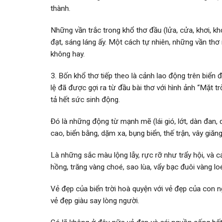
thành.
Những vần trắc trong khổ thơ đầu (lửa, cửa, khơi, khơ
đạt, sáng láng ấy. Một cách tự nhiên, những vần thơ
không hay.
3. Bốn khổ thơ tiếp theo là cảnh lao động trên biển 
lệ đã đ­ược gợi ra từ đầu bài thơ với hình ảnh “Mặt
tả hết sức sinh động.
Đó là những động từ mạnh mẽ (lái gió, l­ớt, dàn đan, q
cao, biển bằng, dặm xa, bụng biển, thế trận, vây giăn
Là những sắc màu lộng lẫy, rực rỡ như­ trẩy hội, và
hồng, trăng vàng choé, sao lùa, vẩy bạc đuôi vàng lo
Vẻ đẹp của biển trời hoà quyện với vẻ đẹp của con ng
vẻ đẹp giàu say lòng ngư­ời.