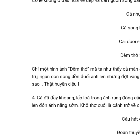
Có lẽ không ở đâu nữa vẻ đẹp và cái nguồn sống bất 
Cá nhụ
Cá song 
Cái đuôi 
Đêm thở :
Chỉ một hình ảnh “Đêm thở” mà ta như­ thấy cả màn 
trụ, ngàn con sóng dồn đuổi ánh lên những đợt vàng 
sao… Thật huyền diệu !
4. Cá đã đầy khoang, lấp loá trong ánh rạng đông c
lên đón ánh nắng sớm. Khổ thơ cuối là cảnh trở về 
Câu hát 
Đoàn thuyề