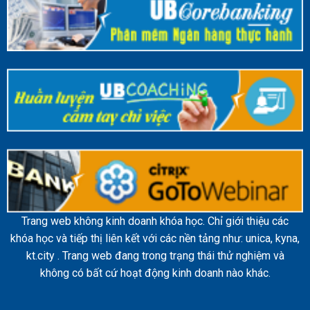
Trang web không kinh doanh khóa học. Chỉ giới thiệu các
khóa học và tiếp thị liên kết với các nền tảng như: unica, kyna,
kt.city . Trang web đang trong trạng thái thử nghiệm và
không có bất cứ hoạt động kinh doanh nào khác.