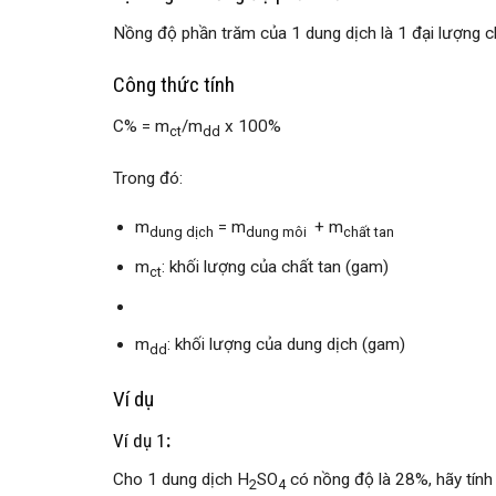
Nồng độ phần trăm của 1 dung dịch là 1 đại lượng c
Công thức tính
C% = m
/m
x 100%
ct
dd
Trong đó:
m
= m
+ m
dung dịch
dung môi
chất tan
m
: khối lượng của chất tan (gam)
ct
m
: khối lượng của dung dịch (gam)
dd
Ví dụ
Ví dụ 1
:
Cho 1 dung dịch H
SO
có nồng độ là 28%, hãy tính
2
4