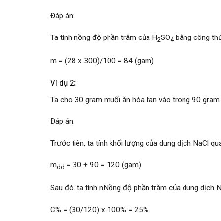
Đáp án:
Ta tính nồng độ phần trăm của H
SO
bằng công thứ
2
4
m = (28 x 300)/100 = 84 (gam)
Ví dụ 2
:
Ta cho 30 gram muối ăn hòa tan vào trong 90 gram 
Đáp án:
Trước tiên, ta tính khối lượng của dung dịch NaCl qu
m
= 30 + 90 = 120 (gam)
dd
Sau đó, ta tính nNồng độ phần trăm của dung dịch N
C% = (30/120) x 100% = 25%.