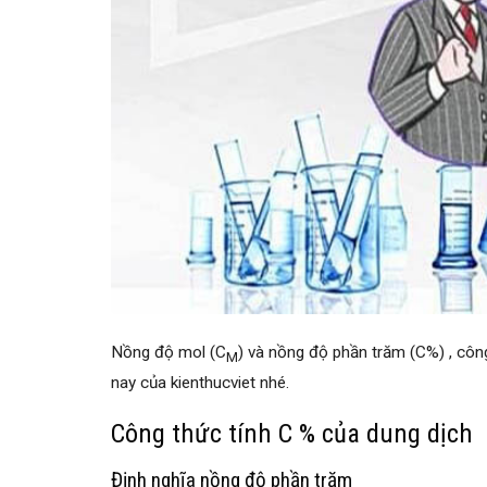
Nồng độ mol (C
) và nồng độ phần trăm (C%) , công 
M
nay của kienthucviet nhé.
Công thức tính
C %
của dung dịch
Định nghĩa nồng độ phần trăm