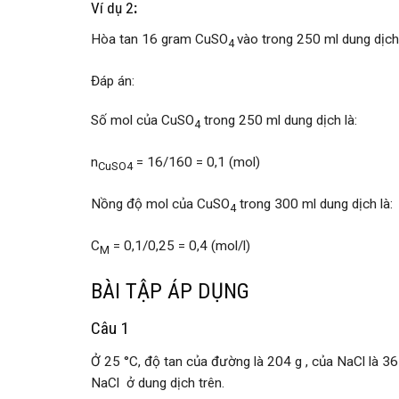
Ví dụ 2
:
Hòa tan 16 gram CuSO
vào trong 250 ml dung dịch
4
Đáp án:
Số mol của CuSO
trong 250 ml dung dịch là:
4
n
= 16/160 = 0,1 (mol)
CuSO4
Nồng độ mol của CuSO
trong 300 ml dung dịch là:
4
C
= 0,1/0,25 = 0,4 (mol/l)
M
BÀI TẬP ÁP DỤNG
Câu 1
Ở 25 °C, độ tan của đường là 204 g , của NaCl là 3
NaCl ở dung dịch trên.