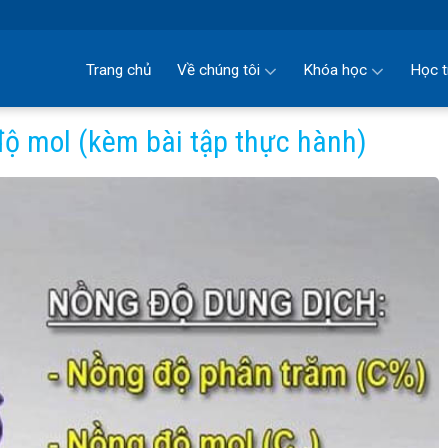
Trang chủ
Về chúng tôi
Khóa học
Học t
độ mol (kèm bài tập thực hành)