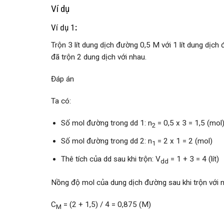
Ví dụ
Ví dụ 1
:
Trộn 3 lít dung dịch đường 0,5 M với 1 lít dung dịc
đã trộn 2 dung dịch với nhau.
Đáp án
Ta có:
Số mol đường trong dd 1: n
= 0,5 x 3 = 1,5 (mol
2
Số mol đường trong dd 2: n
= 2 x 1 = 2 (mol)
1
Thê tích của dd sau khi trộn: V
= 1 + 3 = 4 (lít)
dd
Nồng độ mol của dung dịch đường sau khi trộn với n
C
= (2 + 1,5) / 4 = 0,875 (M)
M