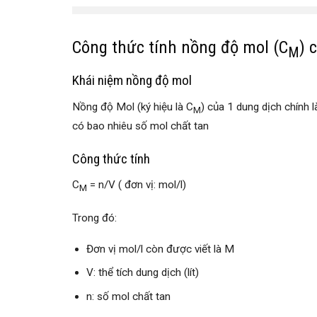
Công thức tính nồng độ mol (C
) 
M
Khái niệm nồng độ mol
Nồng độ Mol (ký hiệu là C
) của 1 dung dịch chính l
M
có bao nhiêu số mol chất tan
Công thức tính
C
= n/V ( đơn vị: mol/l)
M
Trong đó:
Đơn vị mol/l còn được viết là M
V: thể tích dung dịch (lít)
n: số mol chất tan