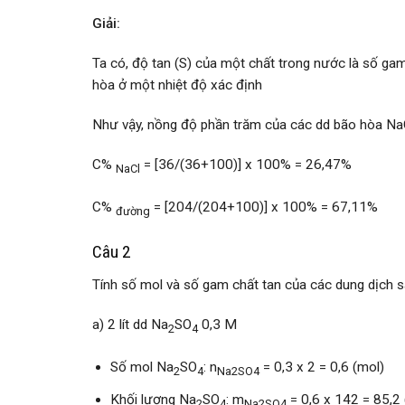
Giải:
Ta có, độ tan (S) của một chất trong nước là số g
hòa ở một nhiệt độ xác định
Như vậy, nồng độ phần trăm của các dd bão hòa NaC
C%
= [36/(36+100)] x 100% = 26,47%
NaCl
C%
= [204/(204+100)] x 100% = 67,11%
đường
Câu 2
Tính số mol và số gam chất tan của các dung dịch s
a) 2 lít dd Na
SO
0,3 M
2
4
Số mol Na
SO
: n
= 0,3 x 2 = 0,6 (mol)
2
4
Na2SO4
Khối lượng Na
SO
: m
= 0,6 x 142 = 85,2 
2
4
Na2SO4